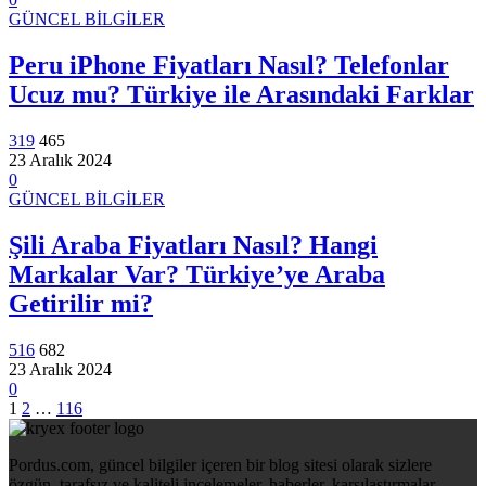
GÜNCEL BİLGİLER
Peru iPhone Fiyatları Nasıl? Telefonlar
Ucuz mu? Türkiye ile Arasındaki Farklar
319
465
23 Aralık 2024
0
GÜNCEL BİLGİLER
Şili Araba Fiyatları Nasıl? Hangi
Markalar Var? Türkiye’ye Araba
Getirilir mi?
516
682
23 Aralık 2024
0
1
2
…
116
Pordus.com, güncel bilgiler içeren bir blog sitesi olarak sizlere
özgün, tarafsız ve kaliteli incelemeler, haberler, karşılaştırmalar,