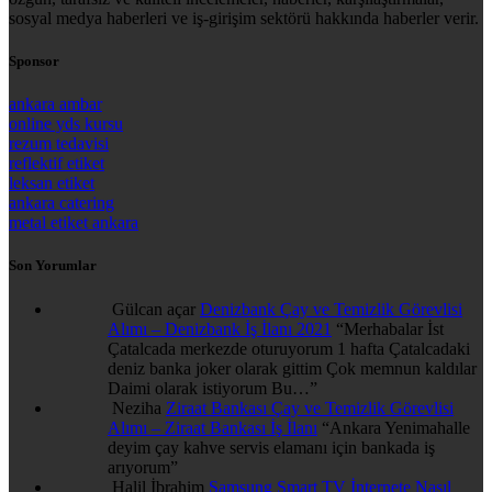
sosyal medya haberleri ve iş-girişim sektörü hakkında haberler verir.
Sponsor
ankara ambar
online yds kursu
rezum tedavisi
reflektif etiket
leksan etiket
ankara catering
metal etiket ankara
Son Yorumlar
Gülcan açar
Denizbank Çay ve Temizlik Görevlisi
Alımı – Denizbank İş İlanı 2021
“
Merhabalar İst
Çatalcada merkezde oturuyorum 1 hafta Çatalcadaki
deniz banka joker olarak gittim Çok memnun kaldılar
Daimi olarak istiyorum Bu…
”
Neziha
Ziraat Bankası Çay ve Temizlik Görevlisi
Alımı – Ziraat Bankası İş İlanı
“
Ankara Yenimahalle
deyim çay kahve servis elamanı için bankada iş
arıyorum
”
Halil İbrahim
Samsung Smart TV İnternete Nasıl