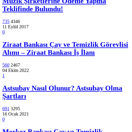
Müzik Şirketlerine Ödeme Yapma
Teklifinde Bulundu!
735
4346
11 Eylül 2017
0
Ziraat Bankası Çay ve Temizlik Görevlisi
Alımı – Ziraat Bankası İş İlanı
560
2467
04 Ekim 2022
1
Astsubay Nasıl Olunur? Astsubay Olma
Şartları
691
3295
16 Ocak 2021
0
Merkez Bankası Çay ve Temizlik