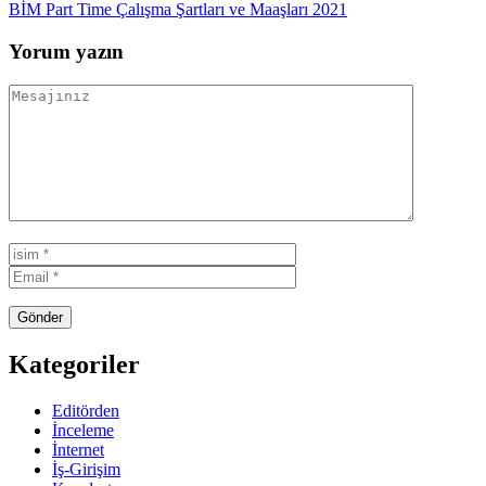
BİM Part Time Çalışma Şartları ve Maaşları 2021
Yorum yazın
Kategoriler
Editörden
İnceleme
İnternet
İş-Girişim