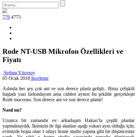
779
4775
Rode NT-USB Mikrofon Özellikleri ve
Fiyatı
Serhan Yücesoy
05 Ocak 2018
İnceleme
Aslında her şey çok ani ve son derece planlı gelişti.. Biraz çelişkili
başladı yazı farkındayım ama cidden aynen bu şekilde gerçekleşti
Rode macerası. Son derece ani ve son derece planlı!
Nasıl mı?
Uzunca bir zamandır ev arkadaşım Hakan’la çeşitli planlar
yapmaktaydık. İkimizin de ilgi alanları aşağı yukarı aynı olduğu için;
evimizde boşta olan 1 odayı home studio yapma gibi bir düşüncemiz
vardı. Ve tabii o home studio sayesinde gerçeğe dönüşecek