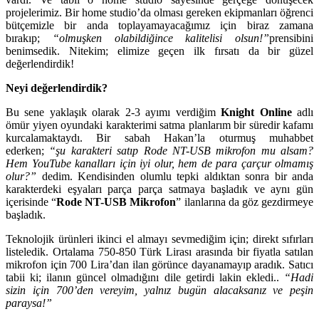
projelerimiz. Bir home studio’da olması gereken ekipmanları öğrenci
bütçemizle bir anda toplayamayacağımız için biraz zamana
bırakıp;
“olmuşken olabildiğince kalitelisi olsun!”
prensibini
benimsedik. Nitekim; elimize geçen ilk fırsatı da bir güzel
değerlendirdik!
Neyi değerlendirdik?
Bu sene yaklaşık olarak 2-3 ayımı verdiğim
Knight Online
adlı
ömür yiyen oyundaki karakterimi satma planlarım bir süredir kafamı
kurcalamaktaydı. Bir sabah Hakan’la oturmuş muhabbet
ederken;
“şu karakteri satıp Rode NT-USB mikrofon mu alsam?
Hem YouTube kanalları için iyi olur, hem de para çarçur olmamış
olur?”
dedim. Kendisinden olumlu tepki aldıktan sonra bir anda
karakterdeki eşyaları parça parça satmaya başladık ve aynı gün
içerisinde “
Rode NT-USB Mikrofon
” ilanlarına da göz gezdirmeye
başladık.
Teknolojik ürünleri ikinci el almayı sevmediğim için; direkt sıfırları
listeledik. Ortalama 750-850 Türk Lirası arasında bir fiyatla satılan
mikrofon için 700 Lira’dan ilan görünce dayanamayıp aradık. Satıcı
tabii ki; ilanın güncel olmadığını dile getirdi lakin ekledi..
“Hadi
sizin için 700’den vereyim, yalnız bugün alacaksanız ve peşin
paraysa!”