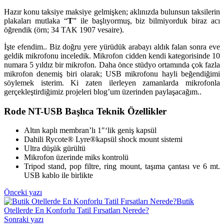
Hazır konu taksiye maksiye gelmişken; aklınızda bulunsun taksilerin
plakaları mutlaka “
T
” ile başlıyormuş, biz bilmiyorduk biraz acı
öğrendik (örn; 34 TAK 1907 vesaire).
İşte efendim.. Biz doğru yere yürüdük arabayı aldık falan sonra eve
geldik mikrofonu inceledik. Mikrofon cidden kendi kategorisinde 10
numara 5 yıldız bir mikrofon. Daha önce stüdyo ortamında çok fazla
mikrofon denemiş biri olarak; USB mikrofonu hayli beğendiğimi
söylemek isterim. Ki zaten ilerleyen zamanlarda mikrofonla
gerçekleştirdiğimiz projeleri blog’um üzerinden paylaşacağım..
Rode NT-USB Başlıca Teknik Özellikler
Altın kaplı membran’lı 1″‘lik geniş kapsül
Dahili Rycote® Lyre®kapsül shock mount sistemi
Ultra düşük gürültü
Mikrofon üzerinde miks kontrolü
Tripod stand, pop filtre, ring mount, taşıma çantası ve 6 mt.
USB kablo ile birlikte
Yazı
Önceki yazı
Butik
gezinmesi
Otellerde En Konforlu Tatil Fırsatları Nerede?
Sonraki yazı