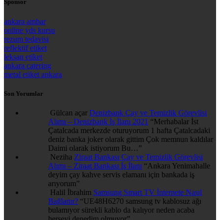
Sponsor
ankara ambar
online yds kursu
rezum tedavisi
reflektif etiket
leksan etiket
ankara catering
metal etiket ankara
Son Yorumlar
Gülcan açar
Denizbank Çay ve Temizlik Görevlisi
Alımı – Denizbank İş İlanı 2021
“
Merhabalar İst
Çatalcada merkezde oturuyorum 1 hafta Çatalcadaki
deniz banka joker olarak gittim Çok memnun kaldılar
Daimi olarak istiyorum Bu…
”
Neziha
Ziraat Bankası Çay ve Temizlik Görevlisi
Alımı – Ziraat Bankası İş İlanı
“
Ankara Yenimahalle
deyim çay kahve servis elamanı için bankada iş
arıyorum
”
Halil İbrahim
Samsung Smart TV İnternete Nasıl
Bağlanır?
“
UE48H6270 samsung tv kablosuz ağı
bulamıyor sürekli kablo da kalıyor neden acaba
herseyi denedim olmuyor
”