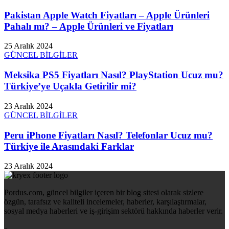
Pakistan Apple Watch Fiyatları – Apple Ürünleri
Pahalı mı? – Apple Ürünleri ve Fiyatları
25 Aralık 2024
GÜNCEL BİLGİLER
Meksika PS5 Fiyatları Nasıl? PlayStation Ucuz mu?
Türkiye’ye Uçakla Getirilir mi?
23 Aralık 2024
GÜNCEL BİLGİLER
Peru iPhone Fiyatları Nasıl? Telefonlar Ucuz mu?
Türkiye ile Arasındaki Farklar
23 Aralık 2024
Pordus.com, güncel bilgiler içeren bir blog sitesi olarak sizlere
özgün, tarafsız ve kaliteli incelemeler, haberler, karşılaştırmalar,
sosyal medya haberleri ve iş-girişim sektörü hakkında haberler verir.