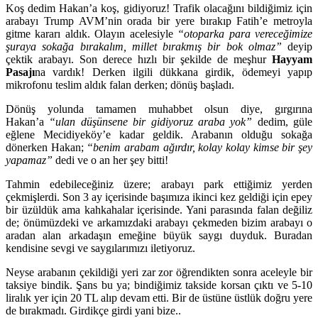
Koş dedim Hakan’a koş, gidiyoruz! Trafik olacağını bildiğimiz için
arabayı Trump AVM’nin orada bir yere bırakıp Fatih’e metroyla
gitme kararı aldık. Olayın acelesiyle
“otoparka para vereceğimize
şuraya sokağa bırakalım, millet bırakmış bir bok olmaz”
deyip
çektik arabayı. Son derece hızlı bir şekilde de meşhur
Hayyam
Pasajı
na vardık! Derken ilgili dükkana girdik, ödemeyi yapıp
mikrofonu teslim aldık falan derken; dönüş başladı.
Dönüş yolunda tamamen muhabbet olsun diye, gırgırına
Hakan’a
“ulan düşünsene bir gidiyoruz araba yok”
dedim, güle
eğlene Mecidiyeköy’e kadar geldik. Arabanın olduğu sokağa
dönerken Hakan;
“benim arabam ağırdır, kolay kolay kimse bir şey
yapamaz”
dedi ve o an her şey bitti!
Tahmin edebileceğiniz üzere; arabayı park ettiğimiz yerden
çekmişlerdi. Son 3 ay içerisinde başımıza ikinci kez geldiği için epey
bir üzüldük ama kahkahalar içerisinde. Yani parasında falan değiliz
de; önümüzdeki ve arkamızdaki arabayı çekmeden bizim arabayı o
aradan alan arkadaşın emeğine büyük saygı duyduk. Buradan
kendisine sevgi ve saygılarımızı iletiyoruz.
Neyse arabanın çekildiği yeri zar zor öğrendikten sonra aceleyle bir
taksiye bindik. Şans bu ya; bindiğimiz takside korsan çıktı ve 5-10
liralık yer için 20 TL alıp devam etti. Bir de üstüne üstlük doğru yere
de bırakmadı. Girdikçe girdi yani bize..