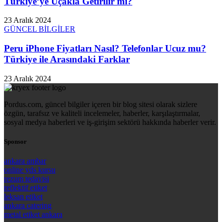
Türkiye’ye Uçakla Getirilir mi?
23 Aralık 2024
GÜNCEL BİLGİLER
Peru iPhone Fiyatları Nasıl? Telefonlar Ucuz mu?
Türkiye ile Arasındaki Farklar
23 Aralık 2024
Pordus.com, güncel bilgiler içeren bir blog sitesi olarak sizlere
özgün, tarafsız ve kaliteli incelemeler, haberler, karşılaştırmalar,
sosyal medya haberleri ve iş-girişim sektörü hakkında haberler verir.
Sponsor
ankara ambar
online yds kursu
rezum tedavisi
reflektif etiket
leksan etiket
ankara catering
metal etiket ankara