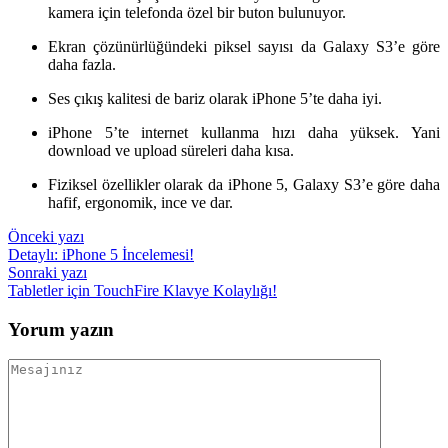
kamera için telefonda özel bir buton bulunuyor.
Ekran çözünürlüğündeki piksel sayısı da Galaxy S3’e göre
daha fazla.
Ses çıkış kalitesi de bariz olarak iPhone 5’te daha iyi.
iPhone 5’te internet kullanma hızı daha yüksek. Yani
download ve upload süreleri daha kısa.
Fiziksel özellikler olarak da iPhone 5, Galaxy S3’e göre daha
hafif, ergonomik, ince ve dar.
Yazı
Önceki yazı
Detaylı: iPhone 5 İncelemesi!
gezinmesi
Sonraki yazı
Tabletler için TouchFire Klavye Kolaylığı!
Yorum yazın