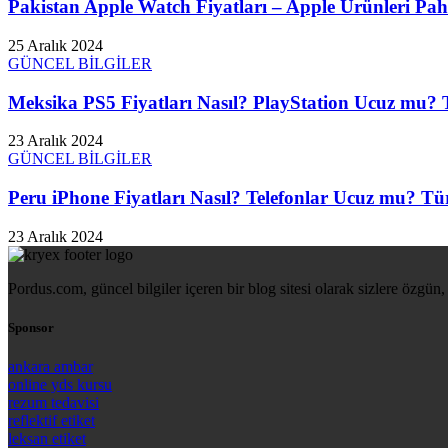
Pakistan Apple Watch Fiyatları – Apple Ürünleri Paha
25 Aralık 2024
GÜNCEL BİLGİLER
Meksika PS5 Fiyatları Nasıl? PlayStation Ucuz mu? T
23 Aralık 2024
GÜNCEL BİLGİLER
Peru iPhone Fiyatları Nasıl? Telefonlar Ucuz mu? Tür
23 Aralık 2024
Pordus.com, güncel bilgiler içeren bir blog sitesi olarak sizlere özgün, 
Sponsor
ankara ambar
online yds kursu
rezum tedavisi
reflektif etiket
leksan etiket