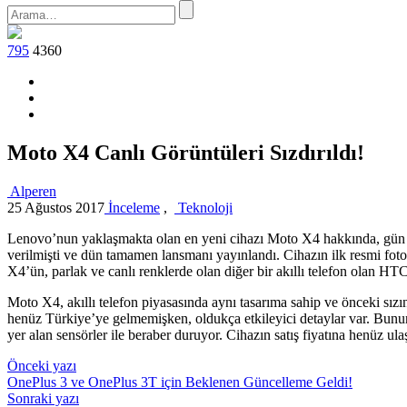
795
4360
Moto X4 Canlı Görüntüleri Sızdırıldı!
Alperen
25 Ağustos 2017
İnceleme
,
Teknoloji
Lenovo’nun yaklaşmakta olan en yeni cihazı Moto X4 hakkında, gün geçti
verilmişti ve dün tamamen lansmanı yayınlandı. Cihazın ilk resmi fotoğ
X4’ün, parlak ve canlı renklerde olan diğer bir akıllı telefon olan HT
Moto X4, akıllı telefon piyasasında aynı tasarıma sahip ve önceki sızı
henüz Türkiye’ye gelmemişken, oldukça etkileyici detaylar var. Bununla
yer alan sensörler ile beraber duruyor. Cihazın satış fiyatına henüz ul
Yazı
Önceki yazı
OnePlus 3 ve OnePlus 3T için Beklenen Güncelleme Geldi!
gezinmesi
Sonraki yazı