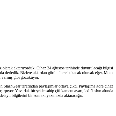
iz olarak aktarıyorduk. Cihaz 24 ağustos tarihinde duyurulacağı bilgisi
zda derledik. Bizlere aktarılan görüntülere bakacak olursak eğer, Moto
zü varmış gibi gözüküyor.
en SlashGear tarafından paylaşımlar ortaya çıktı. Paylaşıma göre cihaz
pıyor. Yuvarlak bir şekle sahip çift kamera ayarı, led flashın altında
etaylı bilgilerini bir sonraki yazımızda aktaracağız.