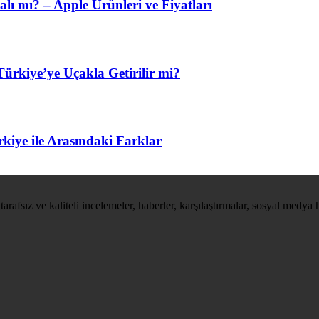
lı mı? – Apple Ürünleri ve Fiyatları
ürkiye’ye Uçakla Getirilir mi?
kiye ile Arasındaki Farklar
tarafsız ve kaliteli incelemeler, haberler, karşılaştırmalar, sosyal medya 