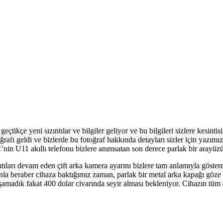
kçe yeni sızıntılar ve bilgiler geliyor ve bu bilgileri sizlere kesintis
rafı geldi ve bizlerde bu fotoğraf hakkında detayları sizler için yazımı
C’nin U11 akıllı telefonu bizlere anımsatan son derece parlak bir arayü
ntıları devam eden çift arka kamera ayarını bizlere tam anlamıyla göster
 beraber cihaza baktığımız zaman, parlak bir metal arka kapağı göze çar
aşamadık fakat 400 dolar civarında seyir alması bekleniyor. Cihazın tüm d