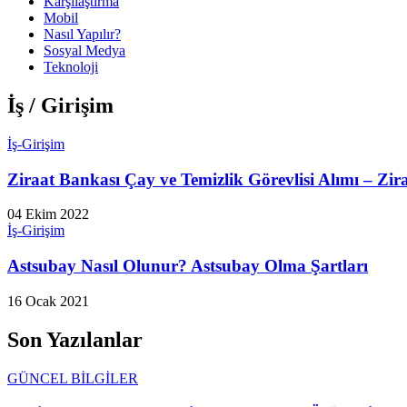
Karşılaştırma
Mobil
Nasıl Yapılır?
Sosyal Medya
Teknoloji
İş / Girişim
İş-Girişim
Ziraat Bankası Çay ve Temizlik Görevlisi Alımı – Zira
04 Ekim 2022
İş-Girişim
Astsubay Nasıl Olunur? Astsubay Olma Şartları
16 Ocak 2021
Son Yazılanlar
GÜNCEL BİLGİLER