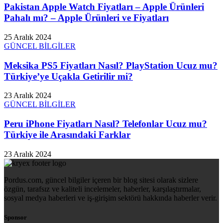
Pakistan Apple Watch Fiyatları – Apple Ürünleri
Pahalı mı? – Apple Ürünleri ve Fiyatları
25 Aralık 2024
GÜNCEL BİLGİLER
Meksika PS5 Fiyatları Nasıl? PlayStation Ucuz mu?
Türkiye’ye Uçakla Getirilir mi?
23 Aralık 2024
GÜNCEL BİLGİLER
Peru iPhone Fiyatları Nasıl? Telefonlar Ucuz mu?
Türkiye ile Arasındaki Farklar
23 Aralık 2024
Pordus.com, güncel bilgiler içeren bir blog sitesi olarak sizlere
özgün, tarafsız ve kaliteli incelemeler, haberler, karşılaştırmalar,
sosyal medya haberleri ve iş-girişim sektörü hakkında haberler verir.
Sponsor