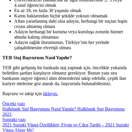
4.sınıf öğrencisi olmak
En az 18, en fazla 30 yaşında olmak
Kamu haklarından hiçbir şekilde yoksun olmamak
Aftan yararlanmış dahi olsa adayın, herhangi bir suçtan hapis
cezası almamış olması
Adayın herhangi bir kuruma veya kuruluşa zorunlu hizmet
altında kalmış olmaması
Adayın sağlık durumunun, Türkiye’nin her yerinde
çalışabilmesine elverişli olması
TEB Staj Başvurusu Nasıl Yapılır?
TEB gibi gelişmiş bir bankada staj yapmak için, öncelikle yukarıda
belirtilen şartları karşılıyor olmanız gerekiyor. Bunun yanı sıra
bankanın stajyer öğrenci alım dönemlerini takip edebilir, çeşitli ilan
kariyer sitelerine göz atarak da, başvuruda bulunabilirsiniz.
Başvuru ve takip için
tıklayın.
Yazı
Önceki yazı
Halkbank Staj Başvurusu Nasıl Yapılır? Halkbank Staj Başvurusu
gezinmesi
2021
Sonraki yazı
2021 Suzuki Vitara Özellikleri, Fiyatı ve Çıkış Tarihi – 2021 Suzuki
Vitara Alınır Mı?