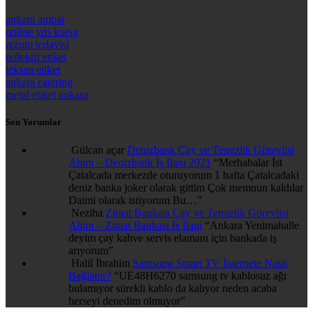
ankara ambar
online yds kursu
rezum tedavisi
reflektif etiket
leksan etiket
ankara catering
metal etiket ankara
Son Yorumlar
Gülcan açar
Denizbank Çay ve Temizlik Görevlisi
Alımı – Denizbank İş İlanı 2021
“
Merhabalar İst
Çatalcada merkezde oturuyorum 1 hafta Çatalcadaki
deniz banka joker olarak gittim Çok memnun kaldılar
Daimi olarak istiyorum Bu…
”
Neziha
Ziraat Bankası Çay ve Temizlik Görevlisi
Alımı – Ziraat Bankası İş İlanı
“
Ankara Yenimahalle
deyim çay kahve servis elamanı için bankada iş
arıyorum
”
Halil İbrahim
Samsung Smart TV İnternete Nasıl
Bağlanır?
“
UE48H6270 samsung tv kablosuz ağı
bulamıyor sürekli kablo da kalıyor neden acaba
herseyi denedim olmuyor
”