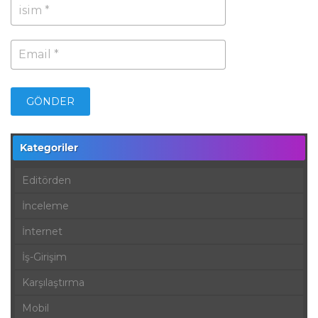
Kategoriler
Editörden
İnceleme
İnternet
İş-Girişim
Karşılaştırma
Mobil