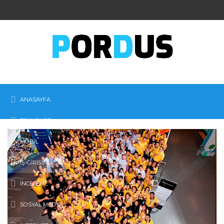
ANASAYFA
TEKNOLOJI
MOBIL
İŞ-GIRIŞIM
İNCELEME
SOSYAL MEDYA