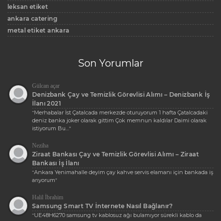
leksan etiket
ankara catering
metal etiket ankara
Son Yorumlar
Gülcan açar
Denizbank Çay ve Temizlik Görevlisi Alımı – Denizbank İş
İlanı 2021
Merhabalar İst Çatalcada merkezde oturuyorum 1 hafta Çatalcadaki
“
deniz banka joker olarak gittim Çok memnun kaldılar Daimi olarak
istiyorum Bu…
”
Neziha
Ziraat Bankası Çay ve Temizlik Görevlisi Alımı – Ziraat
Bankası İş İlanı
Ankara Yenimahalle deyim çay kahve servis elamanı için bankada iş
“
arıyorum
”
Halil İbrahim
Samsung Smart TV İnternete Nasıl Bağlanır?
UE48H6270 samsung tv kablosuz ağı bulamıyor sürekli kablo da
“