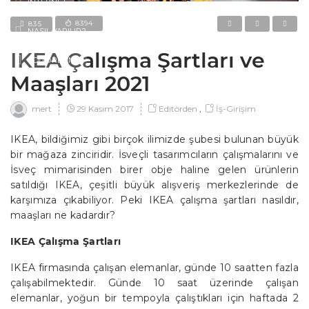
İNTERNET
8394
835
NASIL YAPILIR?
IKEA Çalışma Şartları ve
EDITÖRDEN
Maaşları 2021
29 Kasım 2017
Editörden
,
İş-Girişim
mert
IKEA, bildiğimiz gibi birçok ilimizde şubesi bulunan büyük
bir mağaza zinciridir. İsveçli tasarımcıların çalışmalarını ve
İsveç mimarisinden birer obje haline gelen ürünlerin
satıldığı IKEA, çeşitli büyük alışveriş merkezlerinde de
karşımıza çıkabiliyor. Peki IKEA çalışma şartları nasıldır,
maaşları ne kadardır?
IKEA Çalışma Şartları
IKEA firmasında çalışan elemanlar, günde 10 saatten fazla
çalışabilmektedir. Günde 10 saat üzerinde çalışan
elemanlar, yoğun bir tempoyla çalıştıkları için haftada 2