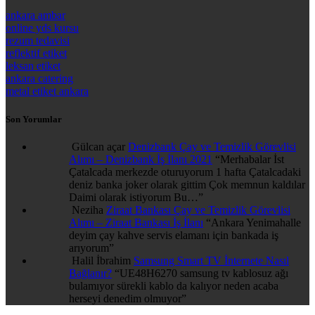
ankara ambar
online yds kursu
rezum tedavisi
reflektif etiket
leksan etiket
ankara catering
metal etiket ankara
Son Yorumlar
Gülcan açar
Denizbank Çay ve Temizlik Görevlisi
Alımı – Denizbank İş İlanı 2021
“
Merhabalar İst
Çatalcada merkezde oturuyorum 1 hafta Çatalcadaki
deniz banka joker olarak gittim Çok memnun kaldılar
Daimi olarak istiyorum Bu…
”
Neziha
Ziraat Bankası Çay ve Temizlik Görevlisi
Alımı – Ziraat Bankası İş İlanı
“
Ankara Yenimahalle
deyim çay kahve servis elamanı için bankada iş
arıyorum
”
Halil İbrahim
Samsung Smart TV İnternete Nasıl
Bağlanır?
“
UE48H6270 samsung tv kablosuz ağı
bulamıyor sürekli kablo da kalıyor neden acaba
herseyi denedim olmuyor
”