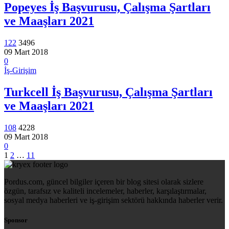
Popeyes İş Başvurusu, Çalışma Şartları
ve Maaşları 2021
122
3496
09 Mart 2018
0
İş-Girişim
Turkcell İş Başvurusu, Çalışma Şartları
ve Maaşları 2021
108
4228
09 Mart 2018
0
1
2
…
11
Pordus.com, güncel bilgiler içeren bir blog sitesi olarak sizlere
özgün, tarafsız ve kaliteli incelemeler, haberler, karşılaştırmalar,
sosyal medya haberleri ve iş-girişim sektörü hakkında haberler verir.
Sponsor