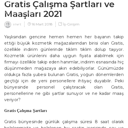
Gratis Çalışma Şartları ve
İNTERNET
Maaşları 2021
NASIL YAPILIR?
16 Mart 2018
İş-Girişim
mert
EDITÖRDEN
Yaşlısından gencine hemen hemen her bayanın takip
ettiği büyük kozmetik mağazalarından birisi olan Gratis,
özellikle indirim günlerinde tıklım tıklım dolup taşıyor.
Kozmetik ürünlerini daha uygun fiyata alabilmek için
firmayı özellikle takip eden hanımlar, indirim esnasında hiç
düşünmeden mağazaya akın edebiliyorlar. Günümüzde
oldukça fazla şubesi bulunan Gratis, yoğun dönemlerden
geçtiği için de yeni personellere ihtiyaç duyabilir. Peki
bünyesinde personel çalıştıracak olan Gratis,
personellerine ne gibi şartlar sunuyor ve ne kadar maaş
veriyor?
Gratis Çalışma Şartları
Gratis bünyesinde günlük çalışma süresi 8 saat olarak
belirlenmiştir ve belirlenen bu saatin içerisinde çay ve