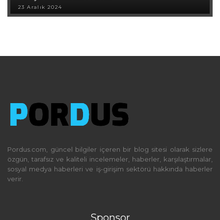
23 Aralık 2024
Pordus.com, güncel bilgiler içeren bir blog sitesi olarak sizlere
özgün, tarafsız ve kaliteli incelemeler, haberler, karşılaştırmalar,
sosyal medya haberleri ve iş-girişim sektörü hakkında haberler
verir.
Sponsor