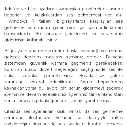
İNTERNET
Telefon ve bilgisayarlarda karşılaşılan problemler arasında
NASIL YAPILIR?
hoparlör ve kulaklıklardan ses gelmemesi yer alır.
Windows 7 tabanlı bilgisayarlarda karşılaşılan ses
EDITÖRDEN
gelmeme sorununun giderilmesi için bazı adımlardan
bahsedilebilir. Bu sorunun giderilmesi için ses sorun
gidericisini kullanabilirsiniz.
Bilgisayarın ana menüsünden başlat seçeneğinin üzerine
gelerek denetim masasını açmanız gerekir. Buradan
sistemden güvenlik kısmına geçmeniz gerekecektir.
Sorunları bulup düzelt seçeneğini seçtiğinizde ses ile
alakalı sorunları giderebilirsiniz. Burada ses çalma
sorununu kontrol edebilirsiniz. Sorun hoparlörden
kaynaklanıyorsa bu aygıt için sorun gidermeyi seçerek
işleminize devam edebilirsiniz. İşleminiz tamamlandıktan
sonra sorunun giderildiğine dair sayfayı görebilirsiniz.
Cihazda ses ayarlarının kısık olması da ses gelmeme
sorununu oluşturabilir. Sorunun ses düzeyiyle alakalı
olabileceğini düşünerek, ses ayarlarını kontrol etmeniz