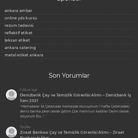
ankara ambar
online yds kursu
rezum tedavisi
reflektif etiket
leksan etiket
ankara catering
metal etiket ankara
Son Yorumlar
Gülcan açar
Denizbank Çay ve Temizlik Görevlisi Alımı – Denizbank İş
İlanı 2021
Merhabalar İst Çatalcada merkezde oturuyorum 1 hafta Çatalcadaki
“
deniz banka joker olarak gittim Çok memnun kaldılar Daimi olarak
istiyorum Bu…
”
Neziha
Ziraat Bankası Çay ve Temizlik Görevlisi Alımı – Ziraat
Bankası İş İlanı