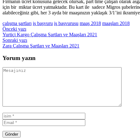
Firmanın ücret konusuna gelecek olursak, part time çalışan olarak asgari
için bir miktar ücret yatmaktadır. Bu kart ile sadece Migros şubelerinde
alabileceğiniz gibi, her 3 ayda bir maaşınızın yaklaşık 3/1’ini ikramiye 
çalışma şartları
iş başvuru
iş başvurusu
maaş 2018
maaşları 2018
Yazı
Önceki yazı
Yurtiçi Kargo Çalışma Şartları ve Maaşları 2021
gezinmesi
Sonraki yazı
Zara Çalışma Şartları ve Maaşları 2021
Yorum yazın