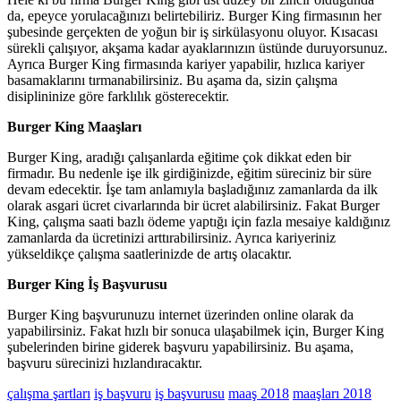
da, epeyce yorulacağınızı belirtebiliriz. Burger King firmasının her
şubesinde gerçekten de yoğun bir iş sirkülasyonu oluyor. Kısacası
sürekli çalışıyor, akşama kadar ayaklarınızın üstünde duruyorsunuz.
Ayrıca Burger King firmasında kariyer yapabilir, hızlıca kariyer
basamaklarını tırmanabilirsiniz. Bu aşama da, sizin çalışma
disiplininize göre farklılık gösterecektir.
Burger King Maaşları
Burger King, aradığı çalışanlarda eğitime çok dikkat eden bir
firmadır. Bu nedenle işe ilk girdiğinizde, eğitim süreciniz bir süre
devam edecektir. İşe tam anlamıyla başladığınız zamanlarda da ilk
olarak asgari ücret civarlarında bir ücret alabilirsiniz. Fakat Burger
King, çalışma saati bazlı ödeme yaptığı için fazla mesaiye kaldığınız
zamanlarda da ücretinizi arttırabilirsiniz. Ayrıca kariyeriniz
yükseldikçe çalışma saatlerinizde de artış olacaktır.
Burger King İş Başvurusu
Burger King başvurunuzu internet üzerinden online olarak da
yapabilirsiniz. Fakat hızlı bir sonuca ulaşabilmek için, Burger King
şubelerinden birine giderek başvuru yapabilirsiniz. Bu aşama,
başvuru sürecinizi hızlandıracaktır.
çalışma şartları
iş başvuru
iş başvurusu
maaş 2018
maaşları 2018