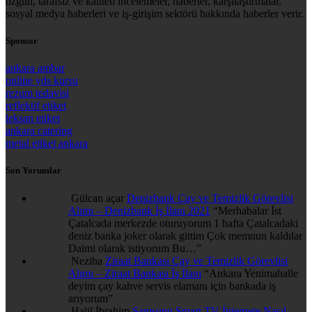
özgün, tarafsız ve kaliteli incelemeler, haberler, karşılaştırmalar,
sosyal medya haberleri ve iş-girişim sektörü hakkında haberler verir.
Sponsor
ankara ambar
online yds kursu
rezum tedavisi
reflektif etiket
leksan etiket
ankara catering
metal etiket ankara
Son Yorumlar
Gülcan açar
Denizbank Çay ve Temizlik Görevlisi
Alımı – Denizbank İş İlanı 2021
“
Merhabalar İst
Çatalcada merkezde oturuyorum 1 hafta Çatalcadaki
deniz banka joker olarak gittim Çok memnun kaldılar
Daimi olarak istiyorum Bu…
”
Neziha
Ziraat Bankası Çay ve Temizlik Görevlisi
Alımı – Ziraat Bankası İş İlanı
“
Ankara Yenimahalle
deyim çay kahve servis elamanı için bankada iş
arıyorum
”
Halil İbrahim
Samsung Smart TV İnternete Nasıl