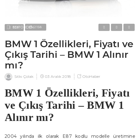
İNTERNET
NASIL YAPILIR?
EDITÖRDEN
2158
100
BMW 1 Özellikleri, Fiyatı ve
Çıkış Tarihi – BMW 1 Alınır
mı?
03 Aralık 2018
OtoHaber
Sıtkı Çolak
BMW 1 Özellikleri, Fiyatı
ve Çıkış Tarihi – BMW 1
Alınır mı?
2004 yılında ilk olarak E87 kodlu modelle üretimine