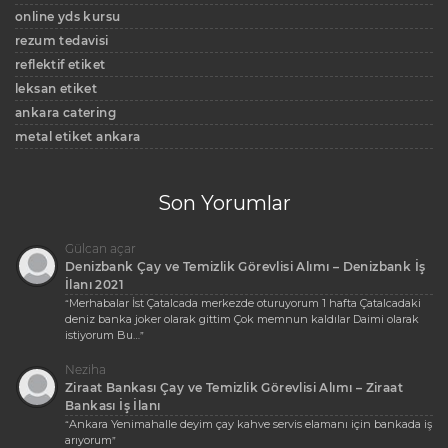
online yds kursu
rezum tedavisi
reflektif etiket
leksan etiket
ankara catering
metal etiket ankara
Son Yorumlar
Gülcan açar
Denizbank Çay ve Temizlik Görevlisi Alımı – Denizbank İş
İlanı 2021
Merhabalar İst Çatalcada merkezde oturuyorum 1 hafta Çatalcadaki
“
deniz banka joker olarak gittim Çok memnun kaldılar Daimi olarak
istiyorum Bu…
”
Neziha
Ziraat Bankası Çay ve Temizlik Görevlisi Alımı – Ziraat
Bankası İş İlanı
Ankara Yenimahalle deyim çay kahve servis elamanı için bankada iş
“
arıyorum
”