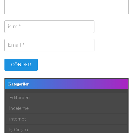
Kategoriler
Editörden
İnceleme
İnternet
İş-Girişim