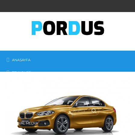
ANASAYFA
TEKNOLOJI
MOBIL
İŞ-GIRIŞIM
İNCELEME
SOSYAL MEDYA