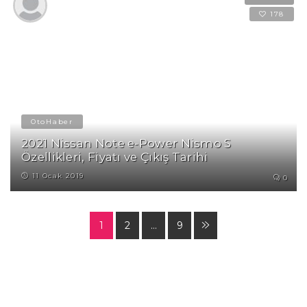
178
OtoHaber
2021 Nissan Note e-Power Nismo S
Özellikleri, Fiyatı ve Çıkış Tarihi
11 Ocak 2019
0
1
2
…
9