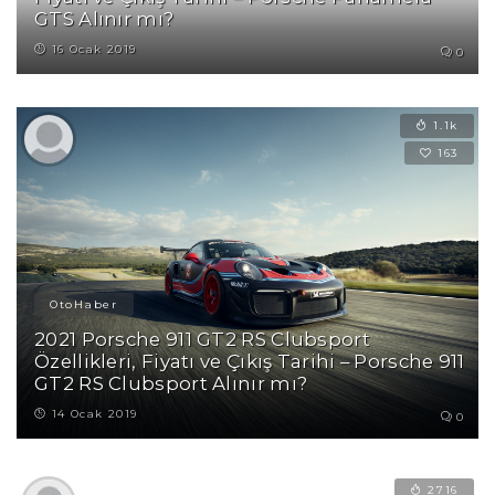
GTS Alınır mı?
16 Ocak 2019
0
1.1k
163
OtoHaber
2021 Porsche 911 GT2 RS Clubsport
Özellikleri, Fiyatı ve Çıkış Tarihi – Porsche 911
GT2 RS Clubsport Alınır mı?
14 Ocak 2019
0
2716