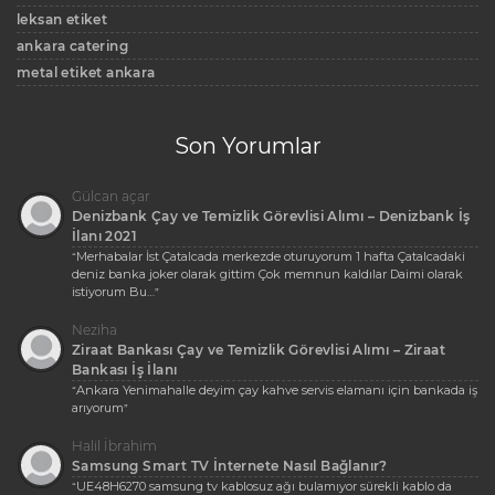
leksan etiket
ankara catering
metal etiket ankara
Son Yorumlar
Gülcan açar
Denizbank Çay ve Temizlik Görevlisi Alımı – Denizbank İş
İlanı 2021
Merhabalar İst Çatalcada merkezde oturuyorum 1 hafta Çatalcadaki
“
deniz banka joker olarak gittim Çok memnun kaldılar Daimi olarak
istiyorum Bu…
”
Neziha
Ziraat Bankası Çay ve Temizlik Görevlisi Alımı – Ziraat
Bankası İş İlanı
Ankara Yenimahalle deyim çay kahve servis elamanı için bankada iş
“
arıyorum
”
Halil İbrahim
Samsung Smart TV İnternete Nasıl Bağlanır?
UE48H6270 samsung tv kablosuz ağı bulamıyor sürekli kablo da
“