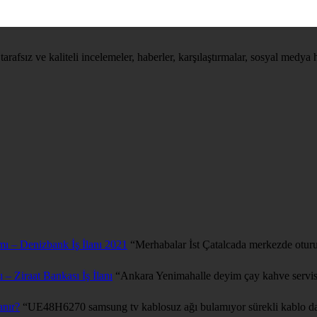
tarafsız ve kaliteli incelemeler, haberler, karşılaştırmalar, sosyal medya 
mı – Denizbank İş İlanı 2021
“
Merhabalar İst Çatalcada merkezde oturu
 – Ziraat Bankası İş İlanı
“
Ankara Yenimahalle deyim çay kahve servis
anır?
“
UE48H6270 samsung tv kablosuz ağı bulamıyor sürekli kablo da