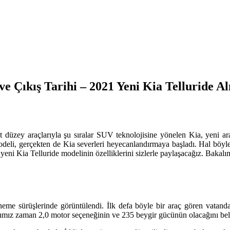
 ve Çıkış Tarihi – 2021 Yeni Kia Telluride A
t düzey araçlarıyla şu sıralar SUV teknolojisine yönelen Kia, yeni ara
modeli, gerçekten de Kia severleri heyecanlandırmaya başladı. Hal böy
19 yeni Kia Telluride modelinin özelliklerini sizlerle paylaşacağız. Baka
eneme sürüşlerinde görüntülendi. İlk defa böyle bir araç gören vatan
ımız zaman 2,0 motor seçeneğinin ve 235 beygir gücünün olacağını belir