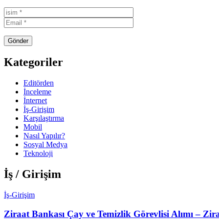
Kategoriler
Editörden
İnceleme
İnternet
İş-Girişim
Karşılaştırma
Mobil
Nasıl Yapılır?
Sosyal Medya
Teknoloji
İş / Girişim
İş-Girişim
Ziraat Bankası Çay ve Temizlik Görevlisi Alımı – Zira