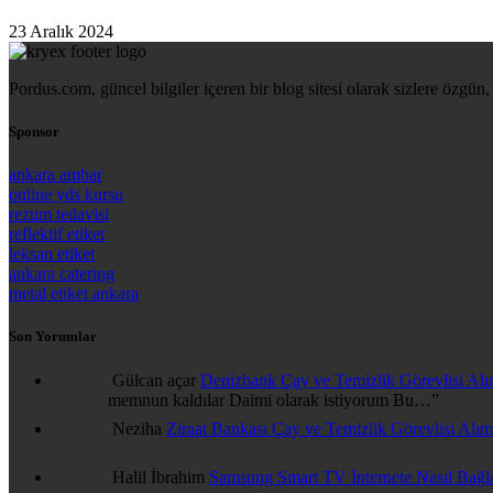
23 Aralık 2024
Pordus.com, güncel bilgiler içeren bir blog sitesi olarak sizlere özgün, 
Sponsor
ankara ambar
online yds kursu
rezum tedavisi
reflektif etiket
leksan etiket
ankara catering
metal etiket ankara
Son Yorumlar
Gülcan açar
Denizbank Çay ve Temizlik Görevlisi Alı
memnun kaldılar Daimi olarak istiyorum Bu…
”
Neziha
Ziraat Bankası Çay ve Temizlik Görevlisi Alımı
Halil İbrahim
Samsung Smart TV İnternete Nasıl Bağl