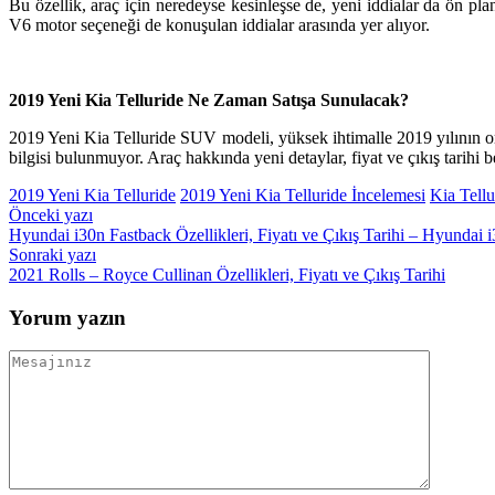
Bu özellik, araç için neredeyse kesinleşse de, yeni iddialar da ön pl
V6 motor seçeneği de konuşulan iddialar arasında yer alıyor.
2019 Yeni Kia Telluride Ne Zaman Satışa Sunulacak?
2019 Yeni Kia Telluride SUV modeli, yüksek ihtimalle 2019 yılının ort
bilgisi bulunmuyor. Araç hakkında yeni detaylar, fiyat ve çıkış tarihi b
2019 Yeni Kia Telluride
2019 Yeni Kia Telluride İncelemesi
Kia Tellu
Yazı
Önceki yazı
Hyundai i30n Fastback Özellikleri, Fiyatı ve Çıkış Tarihi – Hyundai 
gezinmesi
Sonraki yazı
2021 Rolls – Royce Cullinan Özellikleri, Fiyatı ve Çıkış Tarihi
Yorum yazın