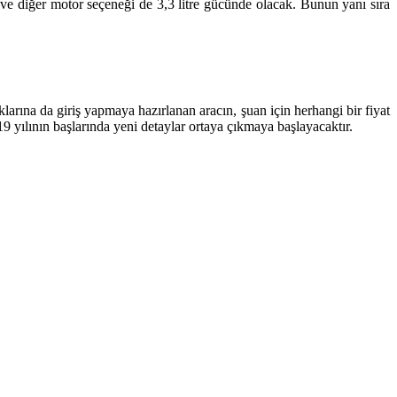
k ve diğer motor seçeneği de 3,3 litre gücünde olacak. Bunun yanı sıra
arına da giriş yapmaya hazırlanan aracın, şuan için herhangi bir fiyat
019 yılının başlarında yeni detaylar ortaya çıkmaya başlayacaktır.