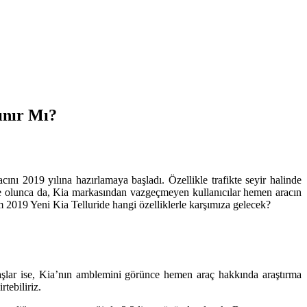
lınır Mı?
cını 2019 yılına hazırlamaya başladı. Özellikle trafikte seyir halinde
le olunca da, Kia markasından vazgeçmeyen kullanıcılar hemen aracın
lım 2019 Yeni Kia Telluride hangi özelliklerle karşımıza gelecek?
daşlar ise, Kia’nın amblemini görünce hemen araç hakkında araştırma
tebiliriz.