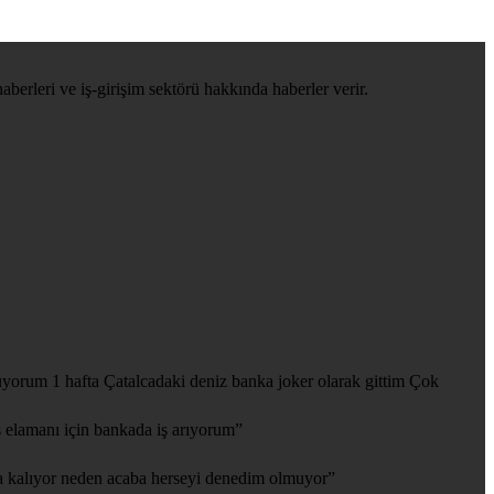
haberleri ve iş-girişim sektörü hakkında haberler verir.
yorum 1 hafta Çatalcadaki deniz banka joker olarak gittim Çok
 elamanı için bankada iş arıyorum
”
 kalıyor neden acaba herseyi denedim olmuyor
”