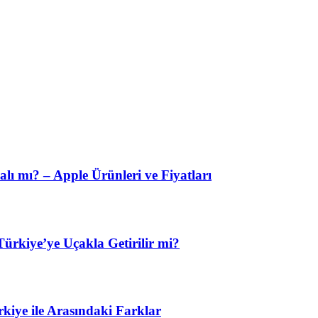
lı mı? – Apple Ürünleri ve Fiyatları
ürkiye’ye Uçakla Getirilir mi?
kiye ile Arasındaki Farklar