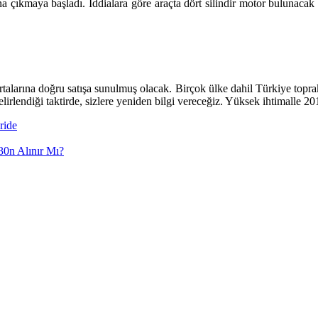
ana çıkmaya başladı. İddialara göre araçta dört silindir motor bulunaca
alarına doğru satışa sunulmuş olacak. Birçok ülke dahil Türkiye toprakl
elirlendiği taktirde, sizlere yeniden bilgi vereceğiz. Yüksek ihtimalle 2
ride
i30n Alınır Mı?