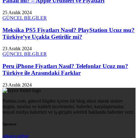
Pahalı mı? – Apple Ürünleri ve Fiyatları
25 Aralık 2024
GÜNCEL BİLGİLER
Meksika PS5 Fiyatları Nasıl? PlayStation Ucuz mu?
Türkiye’ye Uçakla Getirilir mi?
23 Aralık 2024
GÜNCEL BİLGİLER
Peru iPhone Fiyatları Nasıl? Telefonlar Ucuz mu?
Türkiye ile Arasındaki Farklar
23 Aralık 2024
Pordus.com, güncel bilgiler içeren bir blog sitesi olarak sizlere
özgün, tarafsız ve kaliteli incelemeler, haberler, karşılaştırmalar,
sosyal medya haberleri ve iş-girişim sektörü hakkında haberler verir.
Sponsor
ankara ambar