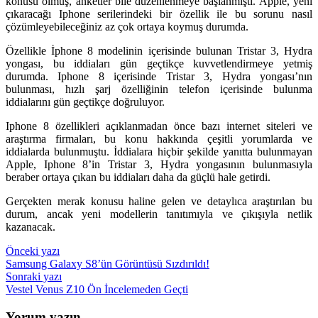
konusu olmuş, anketler bile düzenlenmeye başlanmıştı. Apple, yeni
çıkaracağı Iphone serilerindeki bir özellik ile bu sorunu nasıl
çözümleyebileceğiniz az çok ortaya koymuş durumda.
Özellikle İphone 8 modelinin içerisinde bulunan Tristar 3, Hydra
yongası, bu iddiaları gün geçtikçe kuvvetlendirmeye yetmiş
durumda. Iphone 8 içerisinde Tristar 3, Hydra yongası’nın
bulunması, hızlı şarj özelliğinin telefon içerisinde bulunma
iddialarını gün geçtikçe doğruluyor.
Iphone 8 özellikleri açıklanmadan önce bazı internet siteleri ve
araştırma firmaları, bu konu hakkında çeşitli yorumlarda ve
iddialarda bulunmuştu. İddialara hiçbir şekilde yanıtta bulunmayan
Apple, Iphone 8’in Tristar 3, Hydra yongasının bulunmasıyla
beraber ortaya çıkan bu iddiaları daha da güçlü hale getirdi.
Gerçekten merak konusu haline gelen ve detaylıca araştırılan bu
durum, ancak yeni modellerin tanıtımıyla ve çıkışıyla netlik
kazanacak.
Yazı
Önceki yazı
Samsung Galaxy S8’ün Görüntüsü Sızdırıldı!
gezinmesi
Sonraki yazı
Vestel Venus Z10 Ön İncelemeden Geçti
Yorum yazın