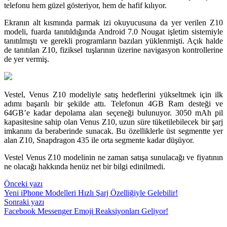
telefonu hem güzel gösteriyor, hem de hafif kılıyor.
Ekranın alt kısmında parmak izi okuyucusuna da yer verilen Z10
modeli, fuarda tanıtıldığında Android 7.0 Nougat işletim sistemiyle
tanıtılmıştı ve gerekli programların bazıları yüklenmişti. Açık halde
de tanıtılan Z10, fiziksel tuşlarının üzerine navigasyon kontrollerine
de yer vermiş.
Vestel, Venus Z10 modeliyle satış hedeflerini yükseltmek için ilk
adımı başarılı bir şekilde attı. Telefonun 4GB Ram desteği ve
64GB’e kadar depolama alan seçeneği bulunuyor. 3050 mAh pil
kapasitesine sahip olan Venus Z10, uzun süre tüketilebilecek bir şarj
imkanını da beraberinde sunacak. Bu özelliklerle üst segmentte yer
alan Z10, Snapdragon 435 ile orta segmente kadar düşüyor.
Vestel Venus Z10 modelinin ne zaman satışa sunulacağı ve fiyatının
ne olacağı hakkında henüz net bir bilgi edinilmedi.
Yazı
Önceki yazı
Yeni iPhone Modelleri Hızlı Şarj Özelliğiyle Gelebilir!
gezinmesi
Sonraki yazı
Facebook Messenger Emoji Reaksiyonları Geliyor!