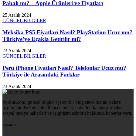
Pahalı mı? – Apple Ürünleri ve Fiyatları
25 Aralık 2024
GÜNCEL BİLGİLER
Meksika PS5 Fiyatları Nasıl? PlayStation Ucuz mu?
Türkiye’ye Uçakla Getirilir mi?
23 Aralık 2024
GÜNCEL BİLGİLER
Peru iPhone Fiyatları Nasıl? Telefonlar Ucuz mu?
Türkiye ile Arasındaki Farklar
23 Aralık 2024
Pordus.com, güncel bilgiler içeren bir blog sitesi olarak sizlere
özgün, tarafsız ve kaliteli incelemeler, haberler, karşılaştırmalar,
sosyal medya haberleri ve iş-girişim sektörü hakkında haberler verir.
Sponsor