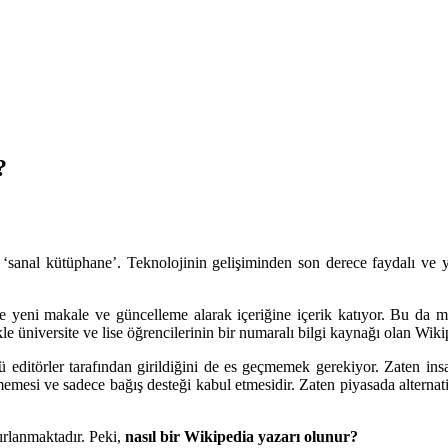
?
‘sanal kütüphane’. Teknolojinin gelişiminden son derece faydalı ve y
e yeni makale ve güncelleme alarak içeriğine içerik katıyor. Bu da me
le üniversite ve lise öğrencilerinin bir numaralı bilgi kaynağı olan Wiki
ü editörler tarafından girildiğini de es geçmemek gerekiyor. Zaten insa
ütmemesi ve sadece bağış desteği kabul etmesidir. Zaten piyasada altern
ırlanmaktadır. Peki,
nasıl bir Wikipedia yazarı olunur?