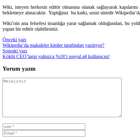
Wiki, isteyen herkesin editör olmasına olanak sağlayarak kapılarını 
beklemeye alınacaktır. Yaptığınız bu katkı, uzun süredir Wikipedia’da
Wiki’nin ana felsefesi insanlığa yarar sağlamak olduğundan, bu yolda 
yapan bir editör olabilirsiniz.
Yazı
Önceki yazı
Wikipedia’da makaleler kimler tarafından yazılıyor?
gezinmesi
Sonraki yazı
Köklü CEO’ların yalnızca %18’i sosyal ağ kullanıcısı!
Yorum yazın