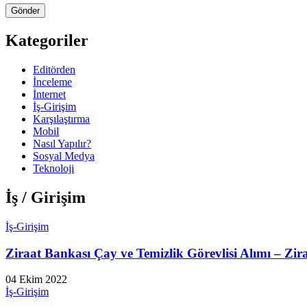
Kategoriler
Editörden
İnceleme
İnternet
İş-Girişim
Karşılaştırma
Mobil
Nasıl Yapılır?
Sosyal Medya
Teknoloji
İş / Girişim
İş-Girişim
Ziraat Bankası Çay ve Temizlik Görevlisi Alımı – Zira
04 Ekim 2022
İş-Girişim