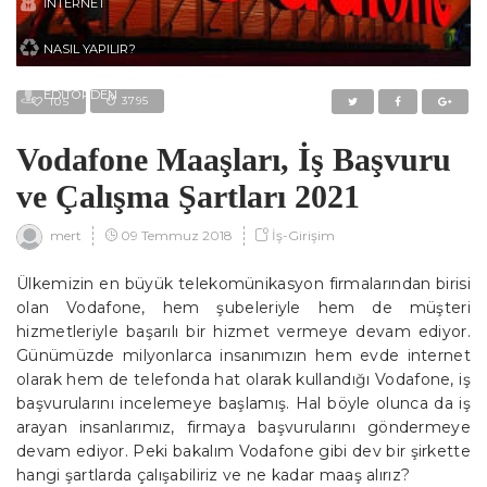
İNTERNET
NASIL YAPILIR?
EDITÖRDEN
3795
105
Vodafone Maaşları, İş Başvuru
ve Çalışma Şartları 2021
09 Temmuz 2018
İş-Girişim
mert
Ülkemizin en büyük telekomünikasyon firmalarından birisi
olan Vodafone, hem şubeleriyle hem de müşteri
hizmetleriyle başarılı bir hizmet vermeye devam ediyor.
Günümüzde milyonlarca insanımızın hem evde internet
olarak hem de telefonda hat olarak kullandığı Vodafone, iş
başvurularını incelemeye başlamış. Hal böyle olunca da iş
arayan insanlarımız, firmaya başvurularını göndermeye
devam ediyor. Peki bakalım Vodafone gibi dev bir şirkette
hangi şartlarda çalışabiliriz ve ne kadar maaş alırız?