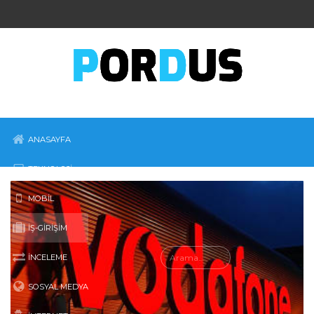
ANASAYFA
TEKNOLOJI
MOBIL
İŞ-GIRIŞIM
İNCELEME
SOSYAL MEDYA