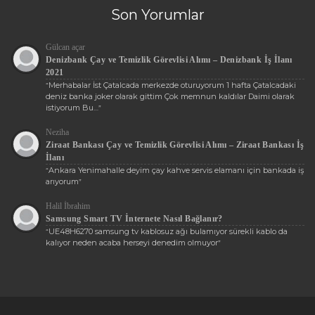
Son Yorumlar
Gülcan açar
Denizbank Çay ve Temizlik Görevlisi Alımı – Denizbank İş İlanı
2021
Merhabalar İst Çatalcada merkezde oturuyorum 1 hafta Çatalcadaki
“
deniz banka joker olarak gittim Çok memnun kaldılar Daimi olarak
istiyorum Bu…
”
Neziha
Ziraat Bankası Çay ve Temizlik Görevlisi Alımı – Ziraat Bankası İş
İlanı
Ankara Yenimahalle deyim çay kahve servis elamanı için bankada iş
“
arıyorum
”
Halil İbrahim
Samsung Smart TV İnternete Nasıl Bağlanır?
UE48H6270 samsung tv kablosuz ağı bulamıyor sürekli kablo da
“
kalıyor neden acaba herseyi denedim olmuyor
”