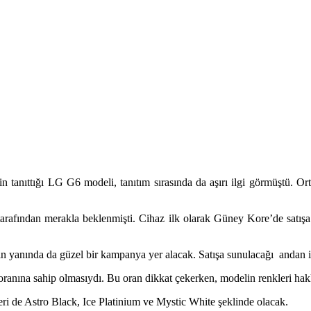
 tanıttığı LG G6 modeli, tanıtım sırasında da aşırı ilgi görmüştü. O
r tarafından merakla beklenmişti. Cihaz ilk olarak Güney Kore’de sat
ın yanında da güzel bir kampanya yer alacak. Satışa sunulacağı andan
ranına sahip olmasıydı. Bu oran dikkat çekerken, modelin renkleri hakkı
eri de Astro Black, Ice Platinium ve Mystic White şeklinde olacak.