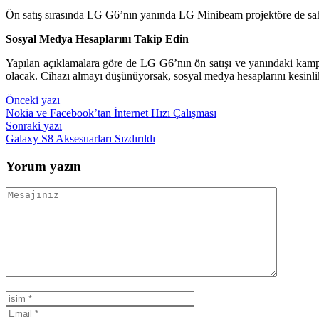
Ön satış sırasında LG G6’nın yanında LG Minibeam projektöre de sahi
Sosyal Medya Hesaplarını Takip Edin
Yapılan açıklamalara göre de LG G6’nın ön satışı ve yanındaki kam
olacak. Cihazı almayı düşünüyorsak, sosyal medya hesaplarını kesinlikl
Yazı
Önceki yazı
Nokia ve Facebook’tan İnternet Hızı Çalışması
gezinmesi
Sonraki yazı
Galaxy S8 Aksesuarları Sızdırıldı
Yorum yazın