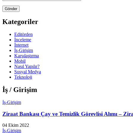
Kategoriler
Editörden
İnceleme
İnternet
İş-Girişim
Karşılaştırma
Mobil
Nasıl Yapılır?
Sosyal Medya
Teknoloji
İş / Girişim
İş-Girişim
Ziraat Bankası Çay ve Temizlik Görevlisi Alımı – Zira
04 Ekim 2022
İş-Girişim