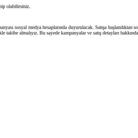
p olabilirsiniz.
panyası sosyal medya hesaplarında duyurulacak. Satışa başlandıktan s
e takibe almalıyız. Bu sayede kampanyalar ve satış detayları hakkında b