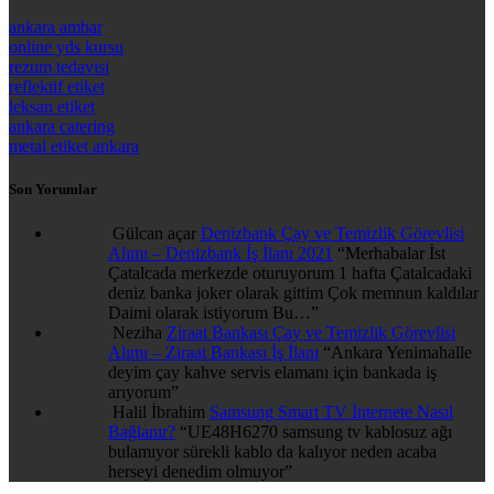
ankara ambar
online yds kursu
rezum tedavisi
reflektif etiket
leksan etiket
ankara catering
metal etiket ankara
Son Yorumlar
Gülcan açar
Denizbank Çay ve Temizlik Görevlisi
Alımı – Denizbank İş İlanı 2021
“
Merhabalar İst
Çatalcada merkezde oturuyorum 1 hafta Çatalcadaki
deniz banka joker olarak gittim Çok memnun kaldılar
Daimi olarak istiyorum Bu…
”
Neziha
Ziraat Bankası Çay ve Temizlik Görevlisi
Alımı – Ziraat Bankası İş İlanı
“
Ankara Yenimahalle
deyim çay kahve servis elamanı için bankada iş
arıyorum
”
Halil İbrahim
Samsung Smart TV İnternete Nasıl
Bağlanır?
“
UE48H6270 samsung tv kablosuz ağı
bulamıyor sürekli kablo da kalıyor neden acaba
herseyi denedim olmuyor
”