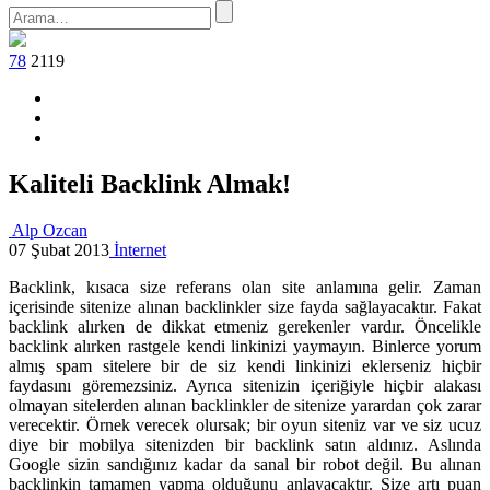
78
2119
Kaliteli Backlink Almak!
Alp Ozcan
07 Şubat 2013
İnternet
Backlink, kısaca size referans olan site anlamına gelir. Zaman
içerisinde sitenize alınan backlinkler size fayda sağlayacaktır. Fakat
backlink alırken de dikkat etmeniz gerekenler vardır. Öncelikle
backlink alırken rastgele kendi linkinizi yaymayın. Binlerce yorum
almış spam sitelere bir de siz kendi linkinizi eklerseniz hiçbir
faydasını göremezsiniz. Ayrıca sitenizin içeriğiyle hiçbir alakası
olmayan sitelerden alınan backlinkler de sitenize yarardan çok zarar
verecektir. Örnek verecek olursak; bir oyun siteniz var ve siz ucuz
diye bir mobilya sitenizden bir backlink satın aldınız. Aslında
Google sizin sandığınız kadar da sanal bir robot değil. Bu alınan
backlinkin tamamen yapma olduğunu anlayacaktır. Size artı puan