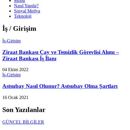
Mobil
Nasıl Yapılır?
Sosyal Medya
Teknoloji
İş / Girişim
İş-Girişim
Ziraat Bankası Çay ve Temizlik Görevlisi Alımı –
Ziraat Bankası İş İlanı
04 Ekim 2022
İş-Girişim
Astsubay Nasıl Olunur? Astsubay Olma Şartları
16 Ocak 2021
Son Yazılanlar
GÜNCEL BİLGİLER