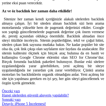
yerine eksi puan verecektir.
Az ve öz backlink her zaman daha etkilidir!
Sitenize her zaman kendi içeriğinizle alakalı sitelerden backlink
almaya çalışın. İyi bir siteden alınan backlink sizi hem arama
motorlarında yükseltir hem de pagerank değerinizi etkiler. Google
son yaptığı güncellemelerde pagerank değerine çok önem vermese
de, prestij açısından oldukça önemlidir. Backlink almadan önce
siteyi titizlikle inceleyin. Sitenin popülerliğine, tekil ve çoğul hitini,
siteden çıkan link sayısına mutlaka bakın. Ne kadar popüler bir site
olsa da, çok link çıkışı olan sayfaların size faydası da azalacaktır. Bir
sitenin kalitesini ölçmek için birçok araç bulunsa da en basiti ve
kullanışlısı Google Chrome eklentisi olan SEO for Chrome’dur.
Birçok forumda backlink paketleri bulunuyor. Bunlar eski sitelere
uygulandığında yarar görebilirken, yeni açılmış bir siteye
uygulandığında ise yarardan çok zarar verebiliyor. Çünkü arama
motorları bu backlinklerin organik olmadığını anlar. Yeni açılmış bir
site için yapılması gereken en iyi şey, her gün siteyi güncellemek ve
özgün içerik girmektir.
Yazı
Önceki yazı
Hangi sitelerden güvenli alışveriş yapılabilir?
gezinmesi
Sonraki yazı
Detaylı: iPhone 5 İncelemesi!