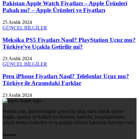
Pakistan Apple Watch Fiyatları – Apple Ürünleri
Pahalı mı? – Apple Ürünleri ve Fiyatları
25 Aralık 2024
GÜNCEL BİLGİLER
Meksika PS5 Fiyatları Nasıl? PlayStation Ucuz mu?
Türkiye’ye Uçakla Getirilir mi?
23 Aralık 2024
GÜNCEL BİLGİLER
Peru iPhone Fiyatları Nasıl? Telefonlar Ucuz mu?
Türkiye ile Arasındaki Farklar
23 Aralık 2024
Pordus.com, güncel bilgiler içeren bir blog sitesi olarak sizlere
özgün, tarafsız ve kaliteli incelemeler, haberler, karşılaştırmalar,
sosyal medya haberleri ve iş-girişim sektörü hakkında haberler verir.
Sponsor