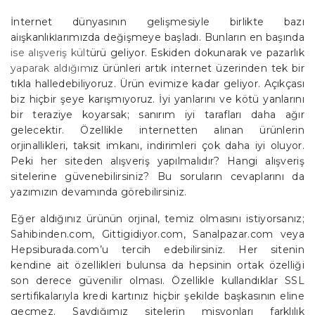
İNTERNET
İnternet dünyasının gelişmesiyle birlikte bazı
NASIL YAPILIR?
alışkanlıklarımızda değişmeye başladı. Bunların en başında
ise alışveriş kültürü geliyor. Eskiden dokunarak ve pazarlık
EDITÖRDEN
yaparak aldığımız ürünleri artık internet üzerinden tek bir
tıkla halledebiliyoruz. Ürün evimize kadar geliyor. Açıkçası
biz hiçbir şeye karışmıyoruz. İyi yanlarını ve kötü yanlarını
bir teraziye koyarsak; sanırım iyi tarafları daha ağır
gelecektir. Özellikle internetten alınan ürünlerin
orjinallikleri, taksit imkanı, indirimleri çok daha iyi oluyor.
Peki her siteden alışveriş yapılmalıdır? Hangi alışveriş
sitelerine güvenebilirsiniz? Bu soruların cevaplarını da
yazımızın devamında görebilirsiniz.
Eğer aldığınız ürünün orjinal, temiz olmasını istiyorsanız;
Sahibinden.com, Gittigidiyor.com, Sanalpazar.com veya
Hepsiburada.com’u tercih edebilirsiniz. Her sitenin
kendine ait özellikleri bulunsa da hepsinin ortak özelliği
son derece güvenilir olması. Özellikle kullandıklar SSL
sertifikalarıyla kredi kartınız hiçbir şekilde başkasının eline
geçmez. Saydığımız sitelerin misyonları farklılık