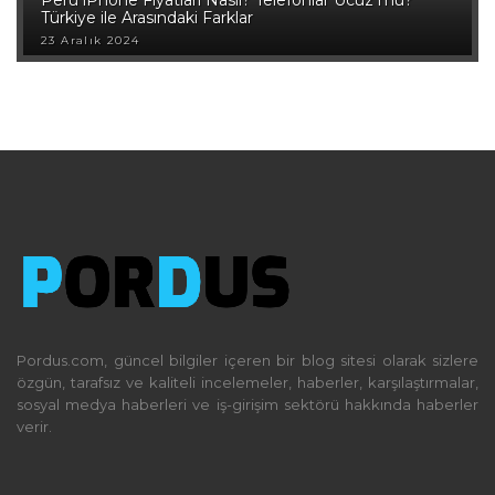
Peru iPhone Fiyatları Nasıl? Telefonlar Ucuz mu?
Türkiye ile Arasındaki Farklar
23 Aralık 2024
Pordus.com, güncel bilgiler içeren bir blog sitesi olarak sizlere
özgün, tarafsız ve kaliteli incelemeler, haberler, karşılaştırmalar,
sosyal medya haberleri ve iş-girişim sektörü hakkında haberler
verir.