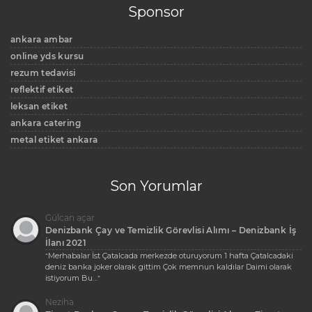
Sponsor
ankara ambar
online yds kursu
rezum tedavisi
reflektif etiket
leksan etiket
ankara catering
metal etiket ankara
Son Yorumlar
Gülcan açar
Denizbank Çay ve Temizlik Görevlisi Alımı – Denizbank İş
İlanı 2021
Merhabalar İst Çatalcada merkezde oturuyorum 1 hafta Çatalcadaki
“
deniz banka joker olarak gittim Çok memnun kaldılar Daimi olarak
istiyorum Bu…
”
Neziha