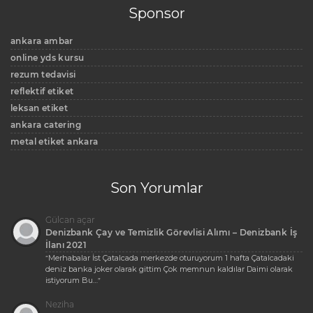
Sponsor
ankara ambar
online yds kursu
rezum tedavisi
reflektif etiket
leksan etiket
ankara catering
metal etiket ankara
Son Yorumlar
Gülcan açar
Denizbank Çay ve Temizlik Görevlisi Alımı – Denizbank İş
İlanı 2021
Merhabalar İst Çatalcada merkezde oturuyorum 1 hafta Çatalcadaki
“
deniz banka joker olarak gittim Çok memnun kaldılar Daimi olarak
istiyorum Bu…
”
Neziha