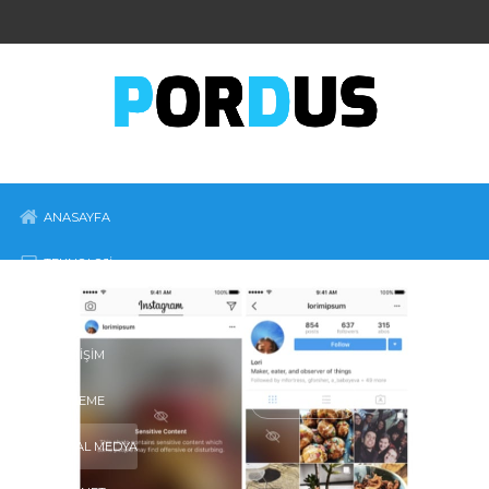
ANASAYFA
TEKNOLOJI
MOBIL
İŞ-GIRIŞIM
İNCELEME
SOSYAL MEDYA