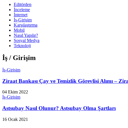
Editörden
İnceleme
İnternet
İş-Girişim
Karşılaştırma
Mobil
Nasıl Yapılır?
Sosyal Medya
Teknoloji
İş / Girişim
İş-Girişim
Ziraat Bankası Çay ve Temizlik Görevlisi Alımı – Zira
04 Ekim 2022
İş-Girişim
Astsubay Nasıl Olunur? Astsubay Olma Şartları
16 Ocak 2021