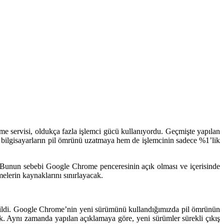
ome servisi, oldukça fazla işlemci gücü kullanıyordu. Geçmişte yapılan
m bilgisayarların pil ömrünü uzatmaya hem de işlemcinin sadece %1’lik
k. Bunun sebebi Google Chrome penceresinin açık olması ve içerisinde
lerin kaynaklarını sınırlayacak.
ltildi. Google Chrome’nin yeni sürümünü kullandığımızda pil ömrünün
ak. Aynı zamanda yapılan açıklamaya göre, yeni sürümler sürekli çıkış