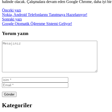
halinde olacak. Çalışmalara devam eden Google Chrome, daha iyi bir
Yazı
Önceki yazı
Nokia, Android Telefonlarını Tanıtmaya Hazırlanıyor!
gezinmesi
Sonraki yazı
Google Otomatik Öğrenme Sistemi Geliyor!
Yorum yazın
Kategoriler