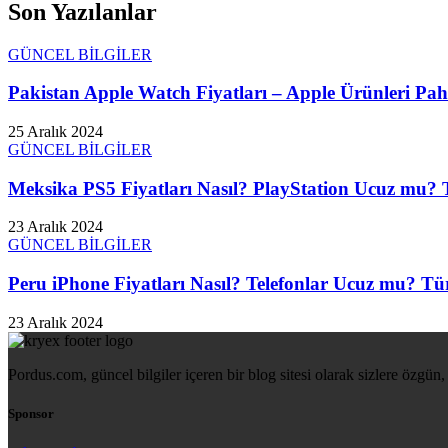
Son Yazılanlar
GÜNCEL BİLGİLER
Pakistan Apple Watch Fiyatları – Apple Ürünleri Paha
25 Aralık 2024
GÜNCEL BİLGİLER
Meksika PS5 Fiyatları Nasıl? PlayStation Ucuz mu? T
23 Aralık 2024
GÜNCEL BİLGİLER
Peru iPhone Fiyatları Nasıl? Telefonlar Ucuz mu? Tür
23 Aralık 2024
Pordus.com, güncel bilgiler içeren bir blog sitesi olarak sizlere özgün, 
Sponsor