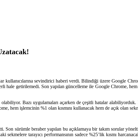
Uzatacak!
ar kullanıcılarına sevindirici haberi verdi. Bilindiği üzere Google Chr
eterli hale getirilemedi. Son yapılan güncelleme ile Google Chrome, he
 olabiliyor. Bazı uygulamaları açarken de çeşitli hatalar alabiliyordu
me, hem işlemcinin %1 olan kısmını kullanacak hem de açık olan sekme
tti. Son sürümle beraber yapılan bu açıklamaya bir takım sorular yöne
andaki sekmelere tarayıcı performansının sadece %25’lik kısmı harcanac