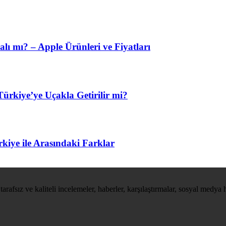
lı mı? – Apple Ürünleri ve Fiyatları
ürkiye’ye Uçakla Getirilir mi?
kiye ile Arasındaki Farklar
tarafsız ve kaliteli incelemeler, haberler, karşılaştırmalar, sosyal medya 