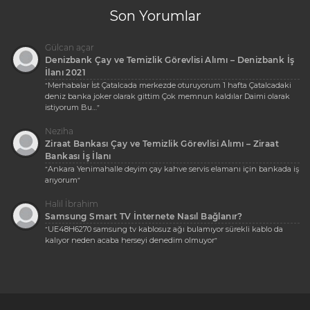
Son Yorumlar
Gülcan açar
Denizbank Çay ve Temizlik Görevlisi Alımı – Denizbank İş
İlanı 2021
Merhabalar İst Çatalcada merkezde oturuyorum 1 hafta Çatalcadaki
“
deniz banka joker olarak gittim Çok memnun kaldılar Daimi olarak
istiyorum Bu…
”
Neziha
Ziraat Bankası Çay ve Temizlik Görevlisi Alımı – Ziraat
Bankası İş İlanı
Ankara Yenimahalle deyim çay kahve servis elamanı için bankada iş
“
arıyorum
”
Halil İbrahim
Samsung Smart TV İnternete Nasıl Bağlanır?
UE48H6270 samsung tv kablosuz ağı bulamıyor sürekli kablo da
“
kalıyor neden acaba herseyi denedim olmuyor
”