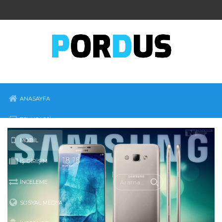
ANASAYFA
TEKNOLOJI
MOBIL
İŞ-GIRIŞIM
İNCELEME
SOSYAL MEDYA