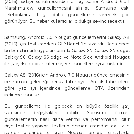
(2016), satışa sunulmasından bir ay sonra Android 6.0.1
Marshmallow güncellemesini almıştı. Samsung eski
telefonlarına 1 yıl daha güncelleme verecek gibi
görünüyor. Bu haber kullanıcıları oldukça sevindirecektir.
Samsung, Android 7,0 Nougat güncellemesini Galaxy A8
(2016) için test ederken GFXBench’te sızdırdı. Daha önce
bu benchmark uygulamasında Galaxy S7, Galaxy S7 edge,
Galaxy S6, Galaxy S6 edge ve Note 5 de Android Nougat
ile çalışırken görüntülenmiş ve güncellemeyi almışlardı.
Galaxy A8 (2016) için Android 7,0 Nougat güncellemesinin
ne zaman geleceği henüz bilinmiyor. Ancak tahminlere
göre yaz ayı içerisinde güncelleme OTA üzerinden
indirime sunulur.
Bu güncelleme ile gelecek en büyük özellik şarj
süresinde değişiklikler olabilir. Samsung firması
güncellemenin nasıl daha verimli ve performanslı olur
diye testler yapıyor. Testlerin hemen ardından da uzun
süredir üzerinde çalışılan Nougat projesi, cihazlarda