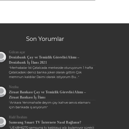
Son Yorumlar
Gülcan açar
Denizbank Çay ve Temizlik Görevlisi Alımı –
Denizbank İş İlanı 2021
Merhabalar İst Çatalcada merkezde oturuyorum 1 hafta
“
Çatalcadaki deniz banka joker olarak gittim Çok
memnun kaldılar Daimi olarak istiyorum Bu…
”
Neziha
Ziraat Bankası Çay ve Temizlik Görevlisi Alımı –
Ziraat Bankası İş İlanı
Ankara Yenimahalle deyim çay kahve servis elamanı
“
için bankada iş arıyorum
”
Halil İbrahim
Samsung Smart TV İnternete Nasıl Bağlanır?
UE48H6270 samsung tv kablosuz ağı bulamıyor sürekli
“