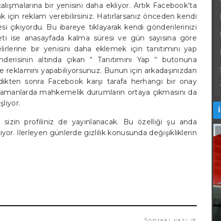
ışmalarına bir yenisini daha ekliyor. Artık Facebook’ta
k için reklam verebilirsiniz. Hatırlarsanız önceden kendi
esi çıkıyordu. Bu ibareye tıklayarak kendi gönderilerinizi
eti ise anasayfada kalma süresi ve gün sayısına göre
irlerine bir yenisini daha eklemek için tanıtımını yap
gönderisinin altında çıkan “ Tanıtımını Yap “ butonuna
de reklamını yapabiliyorsunuz. Bunun için arkadaşınızdan
dikten sonra Facebook karşı tarafa herhangi bir onay
zamanlarda mahkemelik durumların ortaya çıkmasını da
liyor.
 sizin profiliniz de yayınlanacak. Bu özelliği şu anda
yor. İlerleyen günlerde gizlilik konusunda değişikliklerin
Sonraki yazı