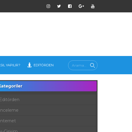
SIL YAPILIR?
EDITÖRDEN
Kategoriler
Editörden
İnceleme
İnternet
İş-Girişim