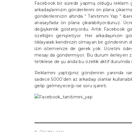
Facebook bir süredir yapmış olduğu reklam çal
arkadaşlarınızın gönderilerini ön plana çıkarma
gönderilerinizin altında “ Tanıtımını Yap “ ibar
anasayfada ön plana çıkarabiliyordunuz. Ücr
değişkenlik gösteriyordu. Artık Facebook gel
özelliğini genişletiyor. Her arkadaşınızın 
tıklayarak kendinizin olmayan bir gönderinin 
izin istemenize de gerek yok. Ücretini öde
mesajı da göndermiyor. Bu durum ilerleyen 
tetiklese de şu anda bu özellik aktif durumda iş
Reklamını yaptığınız gönderinin yanında ise
sadece 5000’den az arkadaşı olanlar kullanabili
gelip gelmeyeceği ise soru işareti.
Önceki yazı