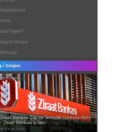
Karşılaştırma
Mobil
Nasıl Yapılır?
Sosyal Medya
Teknoloji
İş / Girişim
İş-Girişim
Ziraat Bankası Çay ve Temizlik Görevlisi Alımı
– Ziraat Bankası İş İlanı
04 Ekim 2022