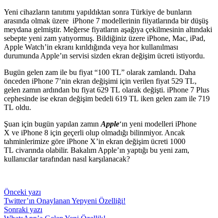
Yeni cihazların tanıtımı yapıldıktan sonra Türkiye de bunların
arasında olmak üzere iPhone 7 modellerinin fiiyatlarında bir düşüş
meydana gelmiştir. Meğerse fiyatların aşağıya çekilmesinin altındaki
sebepte yeni zam yatıyormuş. Bildiğiniz üzere iPhone, Mac, iPad,
Apple Watch’in ekranı kırıldığında veya hor kullanılması
durumunda Apple’ın servisi sizden
ekran değişim ücreti istiyordu.
Bugün gelen zam ile bu fiyat “100 TL”
olarak zamlandı. Daha
önceden iPhone 7’nin ekran değişimi için verilen fiyat
529 TL,
gelen zamın ardından bu fiyat 629 TL
olarak değişti. iPhone 7 Plus
cephesinde ise ekran değişim bedeli 619 TL
iken gelen zam ile
719
TL oldu.
Şuan için bugün yapılan zamın
Apple
‘ın yeni modelleri iPhone
X ve
iPhone 8 için geçerli olup olmadığı bilinmiyor. Ancak
tahminlerimize göre iPhone X’in ekran değişim ücreti 1000
TL civarında olabilir. Bakalım Apple’ın yaptığı bu yeni zam,
kullanıcılar tarafından nasıl karşılanacak?
Yazı
Önceki yazı
Twitter’ın Onaylanan Yepyeni Özelliği!
gezinmesi
Sonraki yazı