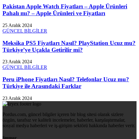
Pakistan Apple Watch Fiyatları – Apple Ürünleri
Pahalı mı? – Apple Ürünleri ve Fiyatları
25 Aralık 2024
GÜNCEL BİLGİLER
Meksika PS5 Fiyatları Nasıl? PlayStation Ucuz mu?
Türkiye’ye Uçakla Getirilir mi?
23 Aralık 2024
GÜNCEL BİLGİLER
Peru iPhone Fiyatları Nasıl? Telefonlar Ucuz mu?
Türkiye ile Arasındaki Farklar
23 Aralık 2024
Pordus.com, güncel bilgiler içeren bir blog sitesi olarak sizlere
özgün, tarafsız ve kaliteli incelemeler, haberler, karşılaştırmalar,
sosyal medya haberleri ve iş-girişim sektörü hakkında haberler verir.
Sponsor