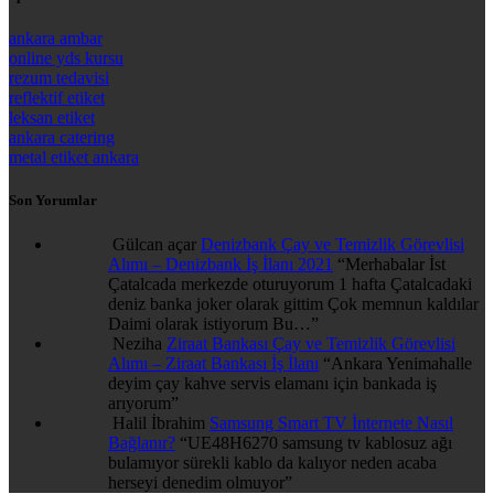
ankara ambar
online yds kursu
rezum tedavisi
reflektif etiket
leksan etiket
ankara catering
metal etiket ankara
Son Yorumlar
Gülcan açar
Denizbank Çay ve Temizlik Görevlisi
Alımı – Denizbank İş İlanı 2021
“
Merhabalar İst
Çatalcada merkezde oturuyorum 1 hafta Çatalcadaki
deniz banka joker olarak gittim Çok memnun kaldılar
Daimi olarak istiyorum Bu…
”
Neziha
Ziraat Bankası Çay ve Temizlik Görevlisi
Alımı – Ziraat Bankası İş İlanı
“
Ankara Yenimahalle
deyim çay kahve servis elamanı için bankada iş
arıyorum
”
Halil İbrahim
Samsung Smart TV İnternete Nasıl
Bağlanır?
“
UE48H6270 samsung tv kablosuz ağı
bulamıyor sürekli kablo da kalıyor neden acaba
herseyi denedim olmuyor
”