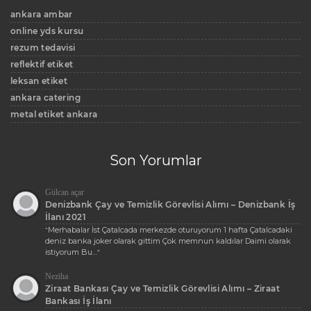
ankara ambar
online yds kursu
rezum tedavisi
reflektif etiket
leksan etiket
ankara catering
metal etiket ankara
Son Yorumlar
Gülcan açar
Denizbank Çay ve Temizlik Görevlisi Alımı – Denizbank İş
İlanı 2021
Merhabalar İst Çatalcada merkezde oturuyorum 1 hafta Çatalcadaki
“
deniz banka joker olarak gittim Çok memnun kaldılar Daimi olarak
istiyorum Bu…
”
Neziha
Ziraat Bankası Çay ve Temizlik Görevlisi Alımı – Ziraat
Bankası İş İlanı