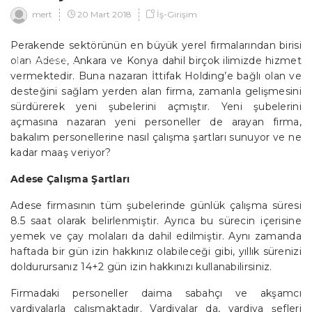
İNTERNET
20 Mart 2018
İş-Girişim
mert
NASIL YAPILIR?
Perakende sektörünün en büyük yerel firmalarından birisi
olan Adese, Ankara ve Konya dahil birçok ilimizde hizmet
EDITÖRDEN
vermektedir. Buna nazaran İttifak Holding’e bağlı olan ve
desteğini sağlam yerden alan firma, zamanla gelişmesini
sürdürerek yeni şubelerini açmıştır. Yeni şubelerini
açmasına nazaran yeni personeller de arayan firma,
bakalım personellerine nasıl çalışma şartları sunuyor ve ne
kadar maaş veriyor?
Adese Çalışma Şartları
Adese firmasının tüm şubelerinde günlük çalışma süresi
8.5 saat olarak belirlenmiştir. Ayrıca bu sürecin içerisine
yemek ve çay molaları da dahil edilmiştir. Aynı zamanda
haftada bir gün izin hakkınız olabileceği gibi, yıllık sürenizi
doldurursanız 14+2 gün izin hakkınızı kullanabilirsiniz.
Firmadaki personeller daima sabahçı ve akşamcı
vardiyalarla çalışmaktadır. Vardiyalar da, vardiya şefleri