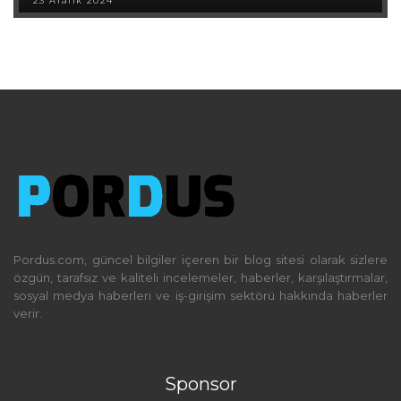
23 Aralık 2024
Pordus.com, güncel bilgiler içeren bir blog sitesi olarak sizlere
özgün, tarafsız ve kaliteli incelemeler, haberler, karşılaştırmalar,
sosyal medya haberleri ve iş-girişim sektörü hakkında haberler
verir.
Sponsor