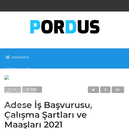
ANASAYFA
TEKNOLOJI
MOBIL
3387
76
İŞ-GIRIŞIM
Adese İş Başvurusu,
İNCELEME
Çalışma Şartları ve
SOSYAL MEDYA
Maaşları 2021