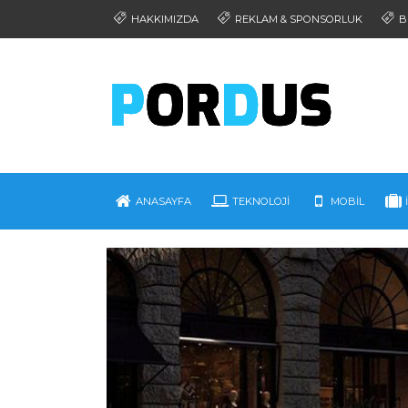
HAKKIMIZDA
REKLAM & SPONSORLUK
B
ANASAYFA
TEKNOLOJI
MOBIL