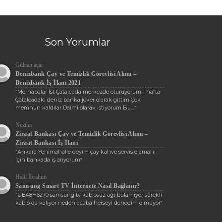
Son Yorumlar
Gülcan açar
Denizbank Çay ve Temizlik Görevlisi Alımı –
Denizbank İş İlanı 2021
Merhabalar İst Çatalcada merkezde oturuyorum 1 hafta
“
Çatalcadaki deniz banka joker olarak gittim Çok
memnun kaldılar Daimi olarak istiyorum Bu…
”
Neziha
Ziraat Bankası Çay ve Temizlik Görevlisi Alımı –
Ziraat Bankası İş İlanı
Ankara Yenimahalle deyim çay kahve servis elamanı
“
için bankada iş arıyorum
”
Halil İbrahim
Samsung Smart TV İnternete Nasıl Bağlanır?
UE48H6270 samsung tv kablosuz ağı bulamıyor sürekli
“
kablo da kalıyor neden acaba herseyi denedim olmuyor
”