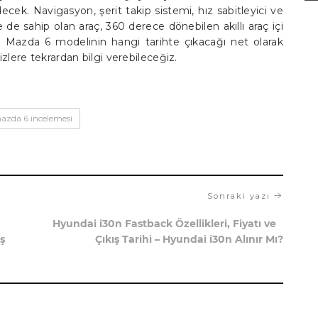
cek. Navigasyon, şerit takip sistemi, hız sabitleyici ve
re de sahip olan araç, 360 derece dönebilen akıllı araç içi
ni Mazda 6 modelinin hangi tarihte çıkacağı net olarak
izlere tekrardan bilgi verebileceğiz.
azda 6 incelemesi
Sonraki yazı
Hyundai i30n Fastback Özellikleri, Fiyatı ve
ş
Çıkış Tarihi – Hyundai i30n Alınır Mı?