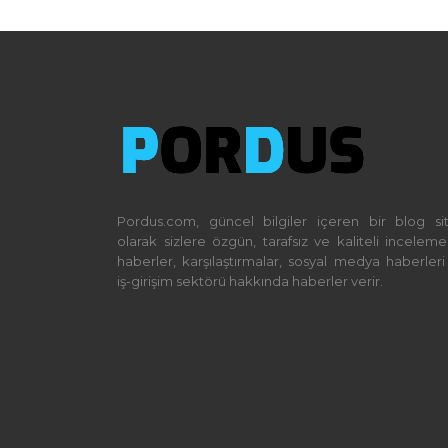
Pordus.com, güncel bilgiler içeren bir blog sit
olarak sizlere özgün, tarafsız ve kaliteli incelemel
haberler, karşılaştırmalar, sosyal medya haberleri
iş-girişim sektörü hakkında haberler verir.