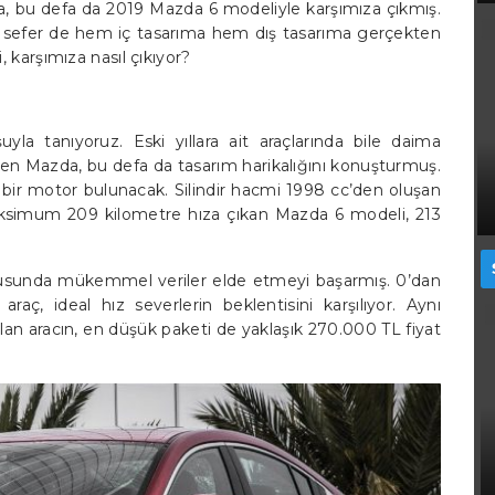
da, bu defa da 2019 Mazda 6 modeliyle karşımıza çıkmış.
u sefer de hem iç tasarıma hem dış tasarıma gerçekten
 karşımıza nasıl çıkıyor?
uyla tanıyoruz. Eski yıllara ait araçlarında bile daima
ren Mazda, bu defa da tasarım harikalığını konuşturmuş.
bir motor bulunacak. Silindir hacmi 1998 cc’den oluşan
aksimum 209 kilometre hıza çıkan Mazda 6 modeli, 213
tusunda mükemmel veriler elde etmeyi başarmış. 0’dan
raç, ideal hız severlerin beklentisini karşılıyor. Aynı
an aracın, en düşük paketi de yaklaşık 270.000 TL fiyat