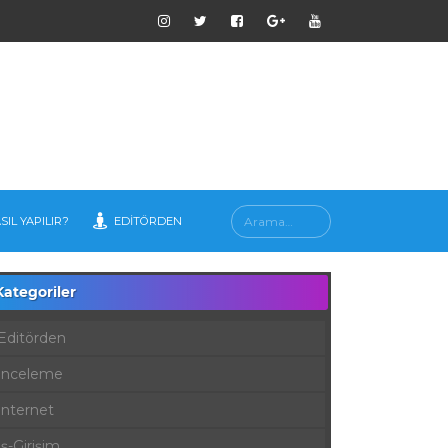
SIL YAPILIR?
EDITÖRDEN
Kategoriler
Editörden
İnceleme
İnternet
İş-Girişim