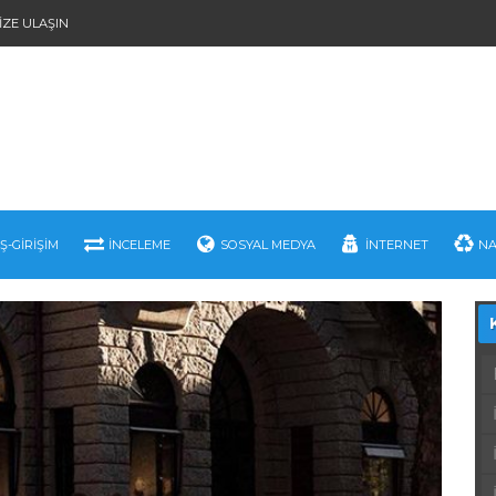
IZE ULAŞIN
İŞ-GIRIŞIM
İNCELEME
SOSYAL MEDYA
İNTERNET
NA