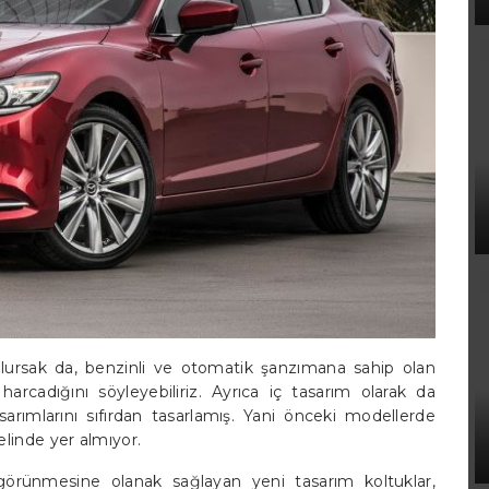
lursak da, benzinli ve otomatik şanzımana sahip olan
arcadığını söyleyebiliriz. Ayrıca iç tasarım olarak da
ımlarını sıfırdan tasarlamış. Yani önceki modellerde
linde yer almıyor.
örünmesine olanak sağlayan yeni tasarım koltuklar,