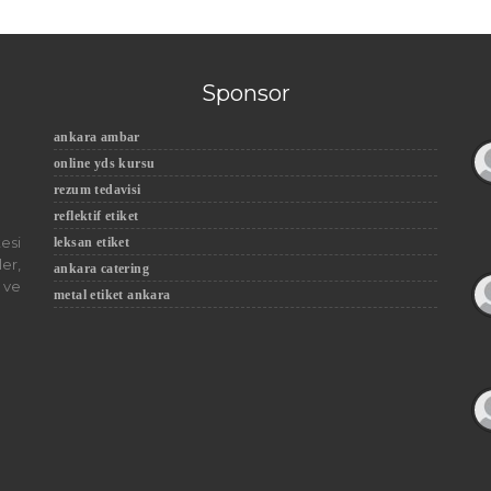
Sponsor
ankara ambar
online yds kursu
rezum tedavisi
reflektif etiket
esi
leksan etiket
er,
ankara catering
 ve
metal etiket ankara