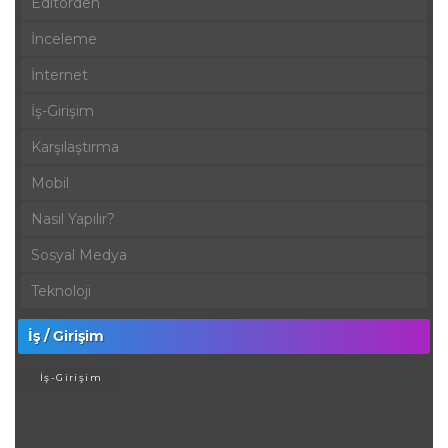
Editörden
İnceleme
İnternet
İş-Girişim
Karşılaştırma
Mobil
Nasıl Yapılır?
Sosyal Medya
Teknoloji
İş / Girişim
İş-Girişim