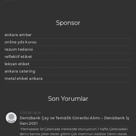
Sponsor
ankara ambar
online yds kursu
rezum tedavisi
reflektif etiket
leksan etiket
ankara catering
metal etiket ankara
Son Yorumlar
Gülcan açar
Denizbank Çay ve Temizlik Görevlisi Alımı – Denizbank İş
İlanı 2021
Merhabalar İst Çatalcada merkezde oturuyorum 1 hafta Çatalcadaki
“
deniz banka joker olarak gittim Çok memnun kaldılar Daimi olarak