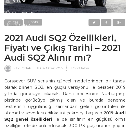
İNTERNET
NASIL YAPILIR?
3013
136
EDITÖRDEN
2021 Audi SQ2 Özellikleri,
Fiyatı ve Çıkış Tarihi – 2021
Audi SQ2 Alınır mı?
04 Ocak 2019
OtoHaber
Sıtkı Çolak
Corssover SUV serisinin güncel modellerinden bir tanesi
olarak bilinen SQ2, en güçlü versiyonu ile beraber 2019
yılında görücüye çıkacak. Daha öncesinde Nürbugring
pistinde görücüye çıkmış olan ve burada deneme
testlerinin uygulandığı zamandan gelen görüntüleri ile
otomotiv severlerin dikkatini çekmeyi başaran
2019 Audi
SQ2 genel özellikleri
ile de sınıfının en güçlüsü olma
özelliğini elinde bulunduracak. 300 PS güç üretimi yapan