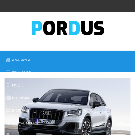
ANASAYFA
TEKNOLOJI
MOBIL
İŞ-GIRIŞIM
İNCELEME
SOSYAL MEDYA