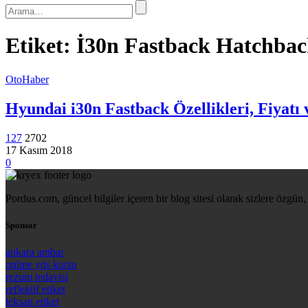
Etiket:
İ30n Fastback Hatchba
OtoHaber
Hyundai i30n Fastback Özellikleri, Fiyatı 
127
2702
17 Kasım 2018
0
Pordus.com, güncel bilgiler içeren bir blog sitesi olarak sizlere özgün, 
Sponsor
ankara ambar
online yds kursu
rezum tedavisi
reflektif etiket
leksan etiket