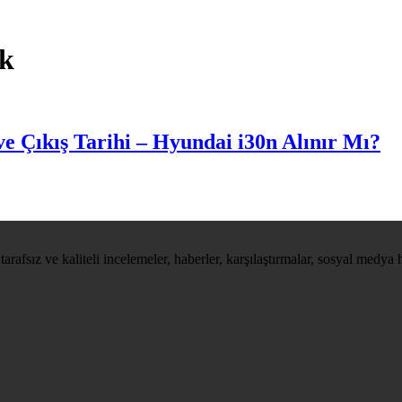
ck
ve Çıkış Tarihi – Hyundai i30n Alınır Mı?
tarafsız ve kaliteli incelemeler, haberler, karşılaştırmalar, sosyal medya 