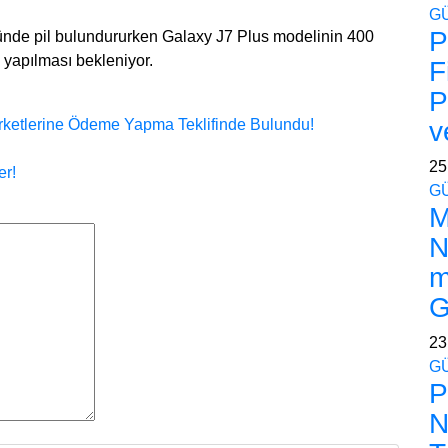
G
P
nde pil bulundururken Galaxy J7 Plus modelinin 400
ış yapılması bekleniyor.
F
P
irketlerine Ödeme Yapma Teklifinde Bulundu!
v
25
er!
G
M
N
m
G
23
G
P
N