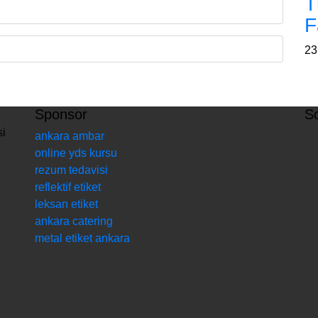
T
F
23
Sponsor
S
si
ankara ambar
online yds kursu
rezum tedavisi
reflektif etiket
leksan etiket
ankara catering
metal etiket ankara