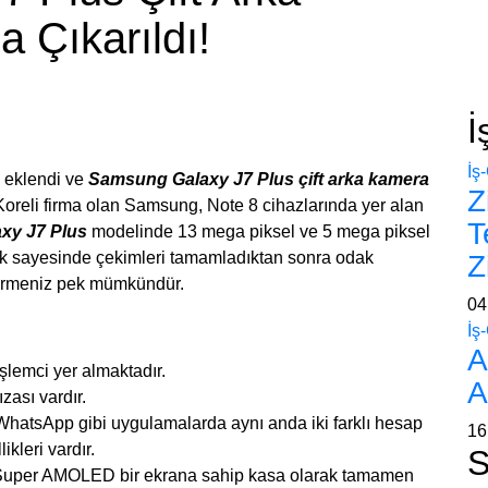
a Çıkarıldı!
İ
İş
a eklendi ve
Samsung Galaxy J7 Plus
çift arka kamera
Z
 Koreli firma olan Samsung, Note 8 cihazlarında yer alan
T
xy J7 Plus
modelinde 13 mega piksel ve 5 mega piksel
llik sayesinde çekimleri tamamladıktan sonra odak
Z
tirmeniz pek mümkündür.
04
İş
A
işlemci yer almaktadır.
A
ası vardır.
hatsApp gibi uygulamalarda aynı anda iki farklı hesap
16
ikleri vardır.
S
 Super AMOLED bir ekrana sahip kasa olarak tamamen