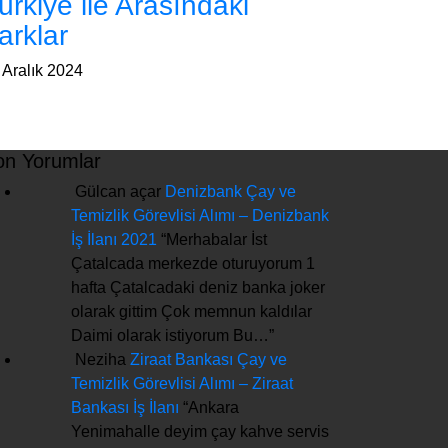
ürkiye ile Arasındaki
arklar
 Aralık 2024
on Yorumlar
Gülcan açar
Denizbank Çay ve
Temizlik Görevlisi Alımı – Denizbank
İş İlanı 2021
“
Merhabalar İst
Çatalcada merkezde oturuyorum 1
hafta Çatalcadaki deniz banka joker
olarak gittim Çok memnun kaldılar
Daimi olarak istiyorum Bu…
”
Neziha
Ziraat Bankası Çay ve
Temizlik Görevlisi Alımı – Ziraat
Bankası İş İlanı
“
Ankara
Yenimahalle deyim çay kahve servis