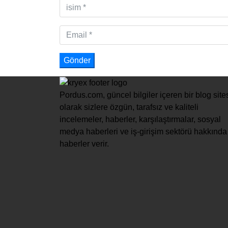
Pordus.com, güncel bilgiler içeren bir blog site
olarak sizlere özgün, tarafsız ve kaliteli
incelemeler, haberler, karşılaştırmalar, sosyal
medya haberleri ve iş-girişim sektörü hakkında
haberler verir.