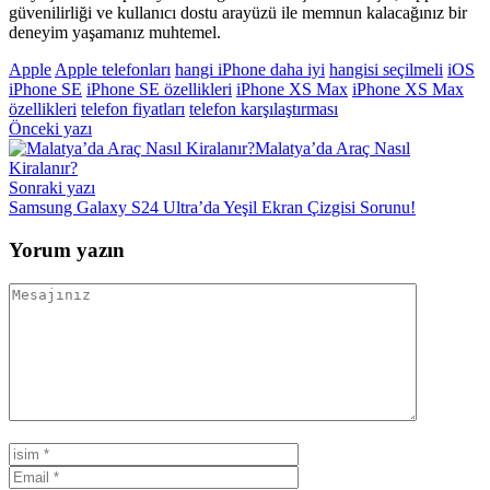
güvenilirliği ve kullanıcı dostu arayüzü ile memnun kalacağınız bir
deneyim yaşamanız muhtemel.
Apple
Apple telefonları
hangi iPhone daha iyi
hangisi seçilmeli
iOS
iPhone SE
iPhone SE özellikleri
iPhone XS Max
iPhone XS Max
özellikleri
telefon fiyatları
telefon karşılaştırması
Yazı
Önceki yazı
Malatya’da Araç Nasıl
gezinmesi
Kiralanır?
Sonraki yazı
Samsung Galaxy S24 Ultra’da Yeşil Ekran Çizgisi Sorunu!
Yorum yazın