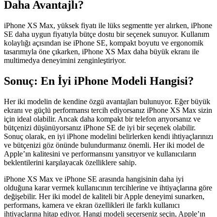
Daha Avantajlı?
iPhone XS Max, yüksek fiyatı ile lüks segmentte yer alırken, iPhone
SE daha uygun fiyatıyla bütçe dostu bir seçenek sunuyor. Kullanım
kolaylığı açısından ise iPhone SE, kompakt boyutu ve ergonomik
tasarımıyla öne çıkarken, iPhone XS Max daha büyük ekranı ile
multimedya deneyimini zenginleştiriyor.
Sonuç: En İyi iPhone Modeli Hangisi?
Her iki modelin de kendine özgü avantajları bulunuyor. Eğer büyük
ekranı ve güçlü performansı tercih ediyorsanız iPhone XS Max sizin
için ideal olabilir. Ancak daha kompakt bir telefon arıyorsanız ve
bütçenizi düşünüyorsanız iPhone SE de iyi bir seçenek olabilir.
Sonuç olarak, en iyi iPhone modelini belirlerken kendi ihtiyaçlarınızı
ve bütçenizi göz önünde bulundurmanız önemli. Her iki model de
Apple’ın kalitesini ve performansını yansıtıyor ve kullanıcıların
beklentilerini karşılayacak özelliklere sahip.
iPhone XS Max ve iPhone SE arasında hangisinin daha iyi
olduğuna karar vermek kullanıcının tercihlerine ve ihtiyaçlarına göre
değişebilir. Her iki model de kaliteli bir Apple deneyimi sunarken,
performans, kamera ve ekran özellikleri ile farklı kullanıcı
ihtiyaçlarına hitap ediyor. Hangi modeli seçerseniz seçin, Apple’ın