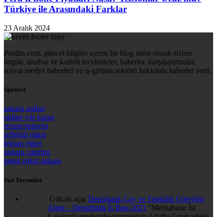
Türkiye ile Arasındaki Farklar
23 Aralık 2024
Pordus.com, güncel bilgiler içeren bir blog sitesi olarak sizlere
özgün, tarafsız ve kaliteli incelemeler, haberler, karşılaştırmalar,
sosyal medya haberleri ve iş-girişim sektörü hakkında haberler verir.
Sponsor
ankara ambar
online yds kursu
rezum tedavisi
reflektif etiket
leksan etiket
ankara catering
metal etiket ankara
Son Yorumlar
Gülcan açar
Denizbank Çay ve Temizlik Görevlisi
Alımı – Denizbank İş İlanı 2021
“
Merhabalar İst
Çatalcada merkezde oturuyorum 1 hafta Çatalcadaki