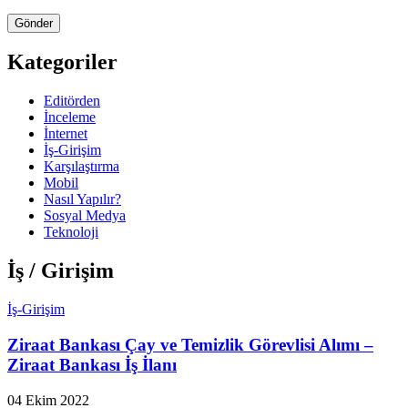
Kategoriler
Editörden
İnceleme
İnternet
İş-Girişim
Karşılaştırma
Mobil
Nasıl Yapılır?
Sosyal Medya
Teknoloji
İş / Girişim
İş-Girişim
Ziraat Bankası Çay ve Temizlik Görevlisi Alımı –
Ziraat Bankası İş İlanı
04 Ekim 2022