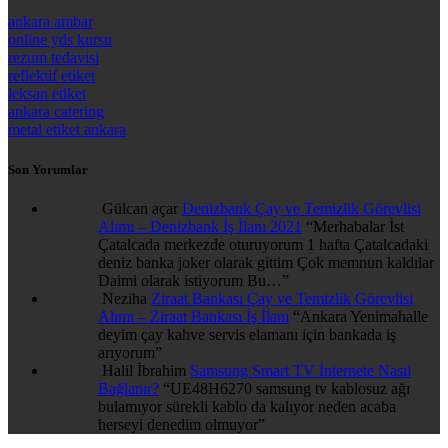
ankara ambar
online yds kursu
rezum tedavisi
reflektif etiket
leksan etiket
ankara catering
metal etiket ankara
Son Yorumlar
Gülcan açar
Denizbank Çay ve Temizlik Görevlisi
Alımı – Denizbank İş İlanı 2021
“
Merhabalar İst
Çatalcada merkezde oturuyorum 1 hafta Çatalcadaki
deniz banka joker olarak gittim Çok memnun kaldılar
Daimi olarak istiyorum Bu…
”
Neziha
Ziraat Bankası Çay ve Temizlik Görevlisi
Alımı – Ziraat Bankası İş İlanı
“
Ankara Yenimahalle
deyim çay kahve servis elamanı için bankada iş
arıyorum
”
Halil İbrahim
Samsung Smart TV İnternete Nasıl
Bağlanır?
“
UE48H6270 samsung tv kablosuz ağı
bulamıyor sürekli kablo da kalıyor neden acaba
herseyi denedim olmuyor
”