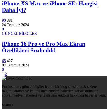
iPhone XS Max ve iPhone SE: Hangisi
Daha İyi?
90
381
24 Temmuz 2024
0
GÜNCEL BİLGİLER
iPhone 16 Pro ve Pro Max Ekran
Özellikleri Sızdırıldı!
65
427
04 Temmuz 2024
0
1
2
Pordus.com, güncel bilgiler içeren bir blog sitesi olarak sizlere
özgün, tarafsız ve kaliteli incelemeler, haberler, karşılaştırmalar,
sosyal medya haberleri ve iş-girişim sektörü hakkında haberler verir.
Sponsor