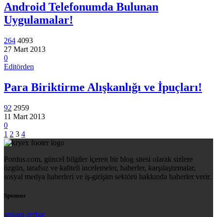
Android Telefonumda Bulunan
Uygulamalar!
264
4093
27 Mart 2013
0
Editörden
Para Biriktirme Alışkanlığı ve İpuçları!
92
2959
11 Mart 2013
0
1
2
3
4
Pordus.com, güncel bilgiler içeren bir blog sitesi olarak sizlere
özgün, tarafsız ve kaliteli incelemeler, haberler, karşılaştırmalar,
sosyal medya haberleri ve iş-girişim sektörü hakkında haberler verir.
Sponsor
ankara ambar