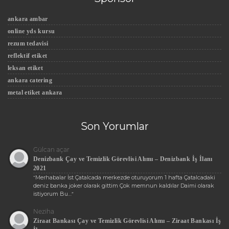
ankara ambar
online yds kursu
rezum tedavisi
reflektif etiket
leksan etiket
ankara catering
metal etiket ankara
Son Yorumlar
Gülcan açar
Denizbank Çay ve Temizlik Görevlisi Alımı – Denizbank İş İlanı
2021
Merhabalar İst Çatalcada merkezde oturuyorum 1 hafta Çatalcadaki
“
deniz banka joker olarak gittim Çok memnun kaldılar Daimi olarak
istiyorum Bu…
”
Neziha
Ziraat Bankası Çay ve Temizlik Görevlisi Alımı – Ziraat Bankası İş