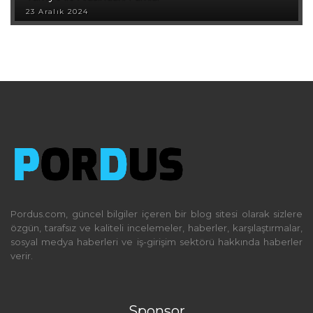
23 Aralık 2024
Pordus.com, güncel bilgiler içeren bir blog sitesi olarak sizlere
özgün, tarafsız ve kaliteli incelemeler, haberler, karşılaştırmalar,
sosyal medya haberleri ve iş-girişim sektörü hakkında haberler
verir.
Sponsor