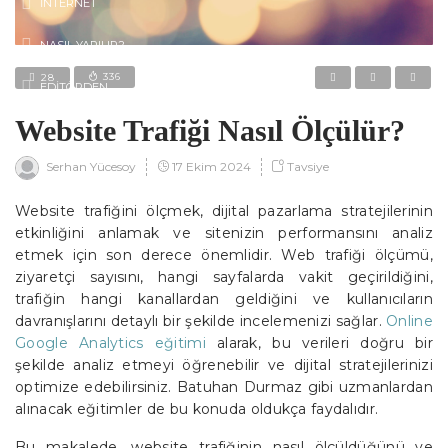
İNTERNET
NASIL YAPILIR?
336
28
EDITÖRDEN
Website Trafiği Nasıl Ölçülür?
17 Ekim 2024
Tavsiye
Serhan Yücesoy
Website trafiğini ölçmek, dijital pazarlama stratejilerinin
etkinliğini anlamak ve sitenizin performansını analiz
etmek için son derece önemlidir. Web trafiği ölçümü,
ziyaretçi sayısını, hangi sayfalarda vakit geçirildiğini,
trafiğin hangi kanallardan geldiğini ve kullanıcıların
davranışlarını detaylı bir şekilde incelemenizi sağlar.
Online
Google Analytics eğitimi
alarak, bu verileri doğru bir
şekilde analiz etmeyi öğrenebilir ve dijital stratejilerinizi
optimize edebilirsiniz. Batuhan Durmaz gibi uzmanlardan
alınacak eğitimler de bu konuda oldukça faydalıdır.
Bu makalede, website trafiğinin nasıl ölçüldüğünü ve