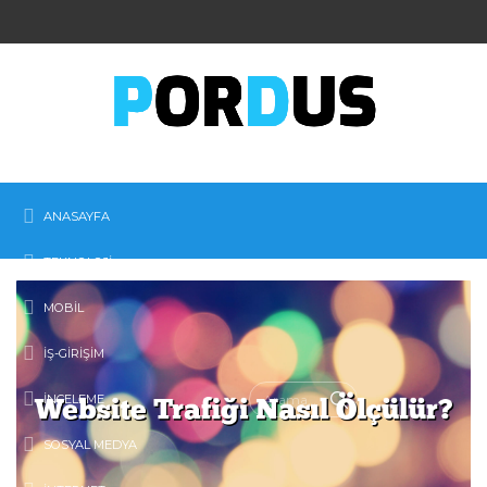
ANASAYFA
TEKNOLOJI
MOBIL
İŞ-GIRIŞIM
İNCELEME
SOSYAL MEDYA