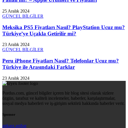
25 Aralık 2024
GÜNCEL BİLGİLER
Meksika PS5 Fiyatları Nasıl? PlayStation Ucuz mu?
Türkiye’ye Uçakla Getirilir mi?
23 Aralık 2024
GÜNCEL BİLGİLER
Peru iPhone Fiyatları Nasıl? Telefonlar Ucuz mu?
Türkiye ile Arasındaki Farklar
23 Aralık 2024
Pordus.com, güncel bilgiler içeren bir blog sitesi olarak sizlere
özgün, tarafsız ve kaliteli incelemeler, haberler, karşılaştırmalar,
sosyal medya haberleri ve iş-girişim sektörü hakkında haberler verir.
Sponsor
ankara ambar