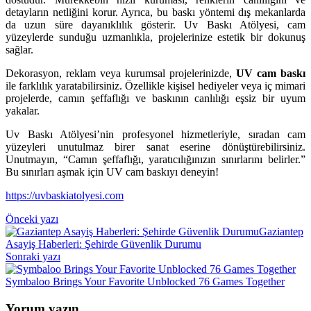
detayların netliğini korur. Ayrıca, bu baskı yöntemi dış mekanlarda
da uzun süre dayanıklılık gösterir. Uv Baskı Atölyesi, cam
yüzeylerde sunduğu uzmanlıkla, projelerinize estetik bir dokunuş
sağlar.
Dekorasyon, reklam veya kurumsal projelerinizde,
UV cam baskı
ile farklılık yaratabilirsiniz. Özellikle kişisel hediyeler veya iç mimari
projelerde, camın şeffaflığı ve baskının canlılığı eşsiz bir uyum
yakalar.
Uv Baskı Atölyesi’nin profesyonel hizmetleriyle, sıradan cam
yüzeyleri unutulmaz birer sanat eserine dönüştürebilirsiniz.
Unutmayın, “Camın şeffaflığı, yaratıcılığınızın sınırlarını belirler.”
Bu sınırları aşmak için UV cam baskıyı deneyin!
https://uvbaskiatolyesi.com
Yazı
Önceki yazı
Gaziantep
gezinmesi
Asayiş Haberleri: Şehirde Güvenlik Durumu
Sonraki yazı
Symbaloo Brings Your Favorite Unblocked 76 Games Together
Yorum yazın