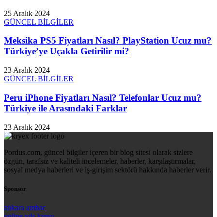
25 Aralık 2024
GÜNCEL BİLGİLER
Meksika PS5 Fiyatları Nasıl? PlayStation Ucuz mu?
Türkiye’ye Uçakla Getirilir mi?
23 Aralık 2024
GÜNCEL BİLGİLER
Peru iPhone Fiyatları Nasıl? Telefonlar Ucuz mu?
Türkiye ile Arasındaki Farklar
23 Aralık 2024
Pordus.com, güncel bilgiler içeren bir blog sitesi olarak sizlere
özgün, tarafsız ve kaliteli incelemeler, haberler, karşılaştırmalar,
sosyal medya haberleri ve iş-girişim sektörü hakkında haberler verir.
Sponsor
ankara ambar
online yds kursu