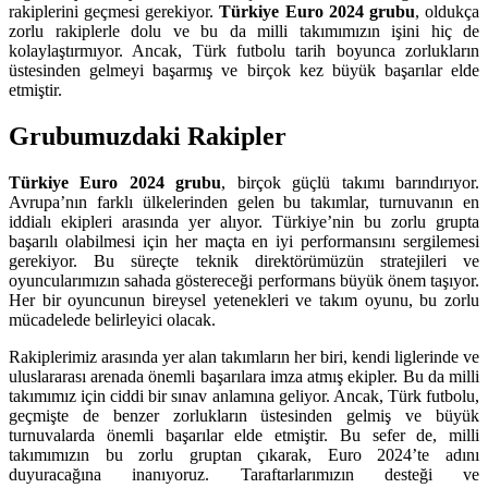
rakiplerini geçmesi gerekiyor.
Türkiye Euro 2024 grubu
, oldukça
zorlu rakiplerle dolu ve bu da milli takımımızın işini hiç de
kolaylaştırmıyor. Ancak, Türk futbolu tarih boyunca zorlukların
üstesinden gelmeyi başarmış ve birçok kez büyük başarılar elde
etmiştir.
Grubumuzdaki Rakipler
Türkiye Euro 2024 grubu
, birçok güçlü takımı barındırıyor.
Avrupa’nın farklı ülkelerinden gelen bu takımlar, turnuvanın en
iddialı ekipleri arasında yer alıyor. Türkiye’nin bu zorlu grupta
başarılı olabilmesi için her maçta en iyi performansını sergilemesi
gerekiyor. Bu süreçte teknik direktörümüzün stratejileri ve
oyuncularımızın sahada göstereceği performans büyük önem taşıyor.
Her bir oyuncunun bireysel yetenekleri ve takım oyunu, bu zorlu
mücadelede belirleyici olacak.
Rakiplerimiz arasında yer alan takımların her biri, kendi liglerinde ve
uluslararası arenada önemli başarılara imza atmış ekipler. Bu da milli
takımımız için ciddi bir sınav anlamına geliyor. Ancak, Türk futbolu,
geçmişte de benzer zorlukların üstesinden gelmiş ve büyük
turnuvalarda önemli başarılar elde etmiştir. Bu sefer de, milli
takımımızın bu zorlu gruptan çıkarak, Euro 2024’te adını
duyuracağına inanıyoruz. Taraftarlarımızın desteği ve