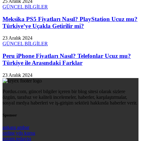
25 Aralık 2024
GÜNCEL BİLGİLER
Meksika PS5 Fiyatları Nasıl? PlayStation Ucuz mu?
Türkiye’ye Uçakla Getirilir mi?
23 Aralık 2024
GÜNCEL BİLGİLER
Peru iPhone Fiyatları Nasıl? Telefonlar Ucuz mu?
Türkiye ile Arasındaki Farklar
23 Aralık 2024
Pordus.com, güncel bilgiler içeren bir blog sitesi olarak sizlere
özgün, tarafsız ve kaliteli incelemeler, haberler, karşılaştırmalar,
sosyal medya haberleri ve iş-girişim sektörü hakkında haberler verir.
Sponsor
ankara ambar
online yds kursu
rezum tedavisi