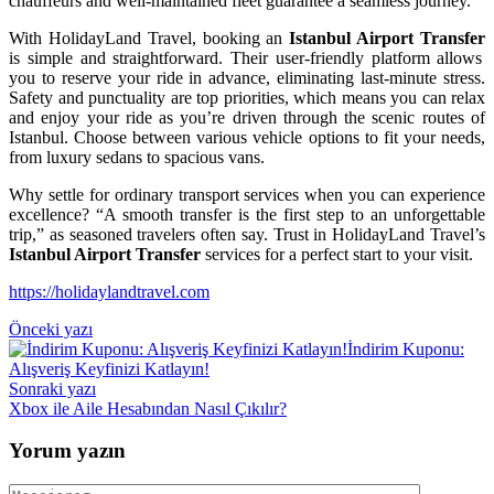
chauffeurs and well-maintained fleet guarantee a seamless journey.
With HolidayLand Travel, booking an
Istanbul Airport Transfer
is simple and straightforward. Their user-friendly platform allows
you to reserve your ride in advance, eliminating last-minute stress.
Safety and punctuality are top priorities, which means you can relax
and enjoy your ride as you’re driven through the scenic routes of
Istanbul. Choose between various vehicle options to fit your needs,
from luxury sedans to spacious vans.
Why settle for ordinary transport services when you can experience
excellence? “A smooth transfer is the first step to an unforgettable
trip,” as seasoned travelers often say. Trust in HolidayLand Travel’s
Istanbul Airport Transfer
services for a perfect start to your visit.
https://holidaylandtravel.com
Yazı
Önceki yazı
İndirim Kuponu:
gezinmesi
Alışveriş Keyfinizi Katlayın!
Sonraki yazı
Xbox ile Aile Hesabından Nasıl Çıkılır?
Yorum yazın