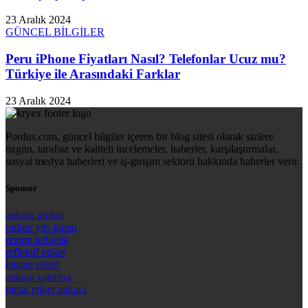
23 Aralık 2024
GÜNCEL BİLGİLER
Peru iPhone Fiyatları Nasıl? Telefonlar Ucuz mu?
Türkiye ile Arasındaki Farklar
23 Aralık 2024
Pordus.com, güncel bilgiler içeren bir blog sitesi olarak sizlere
özgün, tarafsız ve kaliteli incelemeler, haberler, karşılaştırmalar,
sosyal medya haberleri ve iş-girişim sektörü hakkında haberler verir.
Sponsor
ankara ambar
online yds kursu
rezum tedavisi
reflektif etiket
leksan etiket
ankara catering
metal etiket ankara