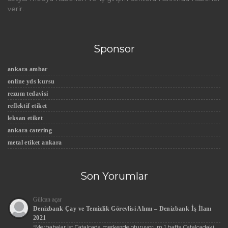
verir.
Sponsor
ankara ambar
online yds kursu
rezum tedavisi
reflektif etiket
leksan etiket
ankara catering
metal etiket ankara
Son Yorumlar
Gülcan açar
Denizbank Çay ve Temizlik Görevlisi Alımı – Denizbank İş İlanı
2021
Merhabalar İst Çatalcada merkezde oturuyorum 1 hafta Çatalcadaki
“