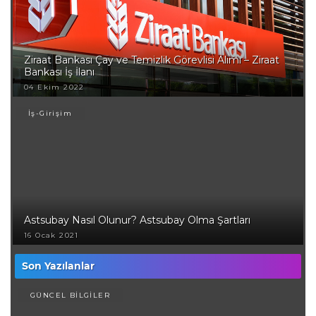
Ziraat Bankası Çay ve Temizlik Görevlisi Alımı – Ziraat
Bankası İş İlanı
04 Ekim 2022
İş-Girişim
Astsubay Nasıl Olunur? Astsubay Olma Şartları
16 Ocak 2021
Son Yazılanlar
GÜNCEL BİLGİLER