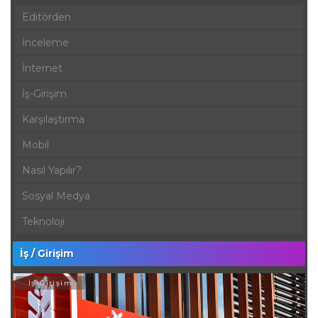
Editörden
İnceleme
İnternet
İş-Girişim
Karşılaştırma
Mobil
Nasıl Yapılır?
Sosyal Medya
Teknoloji
İş / Girişim
İş-Girişim