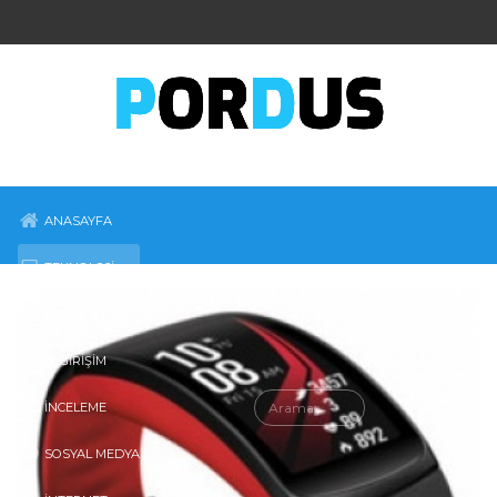
ANASAYFA
TEKNOLOJI
MOBIL
İŞ-GIRIŞIM
İNCELEME
SOSYAL MEDYA