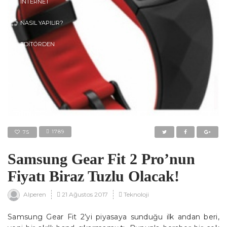
İNTERNET
NASIL YAPILIR?
EDITÖRDEN
1789
75
Samsung Gear Fit 2 Pro’nun
Fiyatı Biraz Tuzlu Olacak!
21 Ağustos 2017
Teknoloji
Alperen
Samsung Gear Fit 2’yi piyasaya sunduğu ilk andan beri,