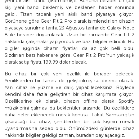
yeni bir akıllı band çıkarmamıştı. Bununla beraber bir çok
kişi yeni bandı beklemiş ve beklenen haber sonunda
geldi. Tizen tabanlı yeni akıllı band piyasaya çıkıyor.
Görünene göre Gear Fit 2 Pro olarak isimlendirilen cihazın
piyasaya sunulma tarihi, 23 Ağustos tarihinde Galaxy Note
8 ile beraber duyurulacak. Uzun bir zamandır Gear Fit 2
hakkında çalışmalar yapıyorduk ve bazı bilgiler edindik. Bu
bilgiler ışığında cihazın fiyatları da az çok belli oldu.
Sızdırılan bazı haberlere göre, Gear Fit 2 Pro’nun yaklaşık
olarak satış fiyatı, 199.99 dolar olacak.
Bu cihaz bir çok yeni özellik ile beraber gelecek.
Yeniliklerden bir tanesi de geliştirilmiş su direnci olacak.
Yani cihaz ile yüzme ve dalış yapabileceksiniz. Böylece
kendini daha fazla geliştiren bir cihaz karşımıza çıkıyor.
Özelliklerine ek olarak, cihazın offline olarak Spotify
müziklerini çalması da beklentiler arasında. Bu özelliklere
daha neler eklenecek merak konusu. Fakat Samsung’un
çıkaracağı bu cihaz, şimdilerden bir çok kişinin merak
uyandırmasına sebep oldu. Önümüzdeki günlerde cihaz
hakkında bilgiler geldiği zaman, buradan paylaşacağız.