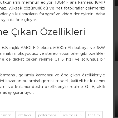
f tutkunlarını memnun ediyor. 108MP ana kamera, 16MP
ihaz, yüksek çözünürlüklü ve net fotoğraflar çekmenizi
larıyla kullanıcıların fotoğraf ve video deneyimini daha
sıyla da öne çıkıyor.
e Çıkan Özellikleri
ında 6.8 inçlik AMOLED ekran, 5000mAh batarya ve 65W
parmak izi okuyucusu ve stereo hoparlörler gibi özellikler
iyle de dikkat çeken realme GT 6, hızlı ve sorunsuz bir
ormansı, gelişmiş kamerası ve öne çıkan özellikleriyle
ni kazanan bu amiral gemisi modeli, kaliteli bir kullanıcı
mı ve kullanıcı dostu özellikleriyle realme GT 6, akıllı
ya aday görünüyor.
ansman
özellikler
performans
realme GT 6
tanıtım