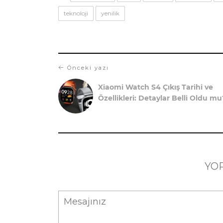
teknoloji
yenilik
Önceki yazı
Xiaomi Watch S4 Çıkış Tarihi ve
Özellikleri: Detaylar Belli Oldu mu
YO