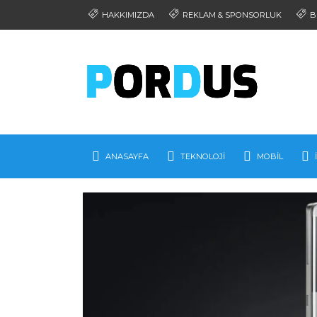
HAKKIMIZDA
REKLAM & SPONSORLUK
B
ANASAYFA
TEKNOLOJI
MOBIL