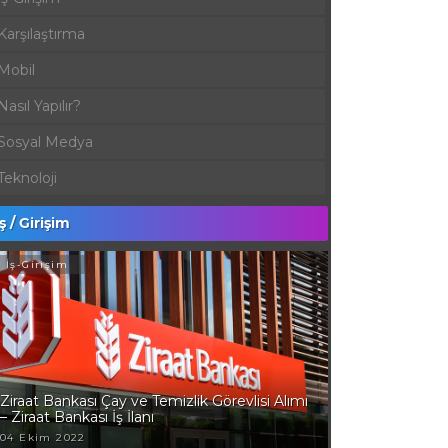
Karşılaştırma
Mobil
Nasıl Yapılır?
Sosyal Medya
Teknoloji
İş / Girişim
İş-Girişim
Ziraat Bankası Çay ve Temizlik Görevlisi Alımı
– Ziraat Bankası İş İlanı
04 Ekim 2022