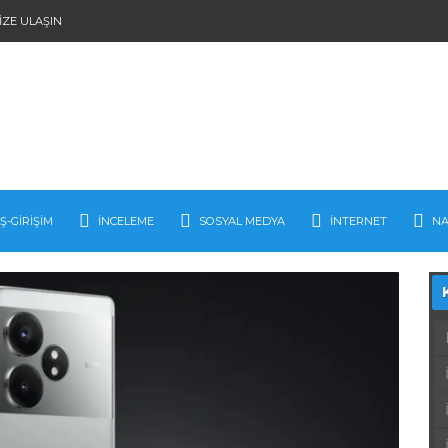
IZE ULAŞIN
İŞ-GIRIŞIM
İNCELEME
SOSYAL MEDYA
İNTERNET
NA