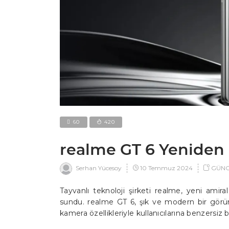
60
420
realme GT 6 Yeniden
10 Temmuz 2024
GÜNC
Serhan Yücesoy
Tayvanlı teknoloji şirketi realme, yeni amir
sundu. realme GT 6, şık ve modern bir görü
kamera özellikleriyle kullanıcılarına benzersiz