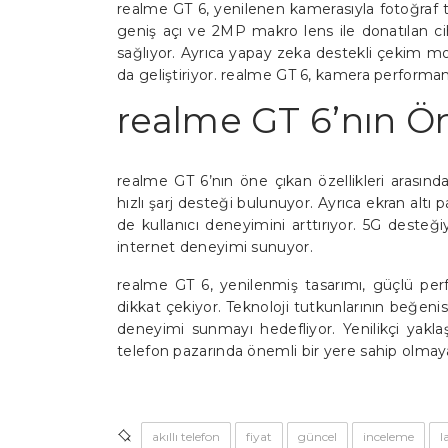
realme GT 6, yenilenen kamerasıyla fotoğra
geniş açı ve 2MP makro lens ile donatılan c
sağlıyor. Ayrıca yapay zeka destekli çekim mod
da geliştiriyor. realme GT 6, kamera performan
realme GT 6’nın Ön
realme GT 6’nın öne çıkan özellikleri aras
hızlı şarj desteği bulunuyor. Ayrıca ekran altı 
de kullanıcı deneyimini arttırıyor. 5G desteğ
internet deneyimi sunuyor.
realme GT 6, yenilenmiş tasarımı, güçlü perf
dikkat çekiyor. Teknoloji tutkunlarının beğenisi
deneyimi sunmayı hedefliyor. Yenilikçi yaklaşı
telefon pazarında önemli bir yere sahip olma
akıllı telefon
fiyat
güncel
inceleme
l