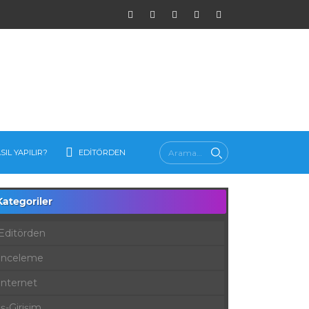
SIL YAPILIR?
EDITÖRDEN
Kategoriler
Editörden
İnceleme
İnternet
İş-Girişim