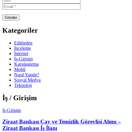
Kategoriler
Editörden
İnceleme
İnternet
İş-Girişim
Karşılaştırma
Mobil
Nasıl Yapılır?
Sosyal Medya
Teknoloji
İş / Girişim
İş-Girişim
Ziraat Bankası Çay ve Temizlik Görevlisi Alımı –
Ziraat Bankası İş İlanı