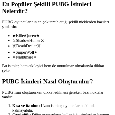
En Popüler Şekilli PUBG İsimleri
Nelerdir?
PUBG oyuncularının en çok tercih ettiği şekilli nicklerden bazıları
şunlardır:
★KillerQueen★
⚔️ShadowHunter⚔️
☠️DeathDealer☠️
✦SniperWolf✦
❖Nightmare❖
Bu isimler, hem etkileyici hem de unutulmaz olmalarıyla dikkat
çeker.
PUBG İsimleri Nasıl Oluşturulur?
PUBG ismi oluştururken dikkat edilmesi gereken bazı noktalar
vardır:
Kısa ve öz olun:
Uzun isimler, oyuncuların aklında
kalmayabilir.
Özgünlük:
Diğer oyuncuların kullandığı isimlerden kaçının.