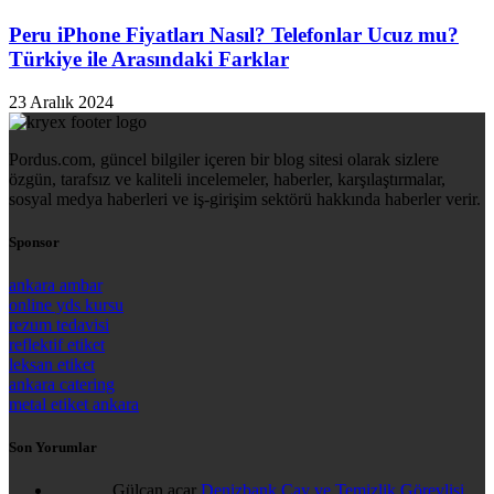
Peru iPhone Fiyatları Nasıl? Telefonlar Ucuz mu?
Türkiye ile Arasındaki Farklar
23 Aralık 2024
Pordus.com, güncel bilgiler içeren bir blog sitesi olarak sizlere
özgün, tarafsız ve kaliteli incelemeler, haberler, karşılaştırmalar,
sosyal medya haberleri ve iş-girişim sektörü hakkında haberler verir.
Sponsor
ankara ambar
online yds kursu
rezum tedavisi
reflektif etiket
leksan etiket
ankara catering
metal etiket ankara
Son Yorumlar
Gülcan açar
Denizbank Çay ve Temizlik Görevlisi