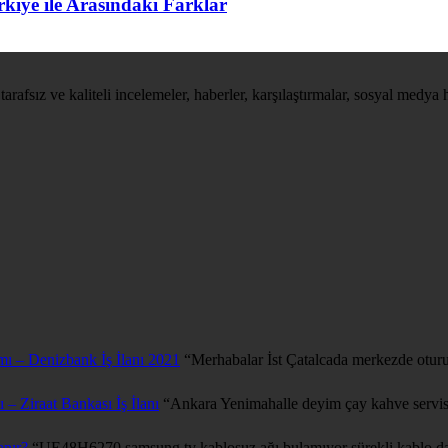
kiye ile Arasındaki Farklar
tarafsız ve kaliteli incelemeler, haberler, karşılaştırmalar, sosyal medya 
mı – Denizbank İş İlanı 2021
“
Merhabalar İst Çatalcada merkezde oturu
 – Ziraat Bankası İş İlanı
“
Ankara Yenimahalle deyim çay kahve servis
anır?
“
UE48H6270 samsung tv kablosuz ağı bulamıyor sürekli kablo da