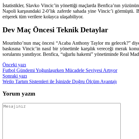
İstatistikler, Slavko Vincic’in yönettiği maçlarda Benfica’nın yüzün
Napoli karşısındaki 2-0’lık zaferde sahada yine Vincic’i görmüştü. Be
erişerek tüm verilere kolayca ulaşabiliyor.
Dev Maç Öncesi Teknik Detaylar
Mourinho’nun maç öncesi “Acaba Anthony Taylor mı gelecek?” diyerek
baskısına Vincic’in nasıl bir yönetimle karşılık vereceği merak konus
sorularını yanıtlıyor. Benfica, “uğurlu hakemi” yönetiminde Real Ma
Yazı
Önceki yazı
Futbol Gündemi Yoğunlaşırken Mücadele Seviyesi Artıyor
gezinmesi
Sonraki yazı
Weilo Tartım Sistemleri ile İşinizde Doğru Ölçüm Avantajı
Yorum yazın