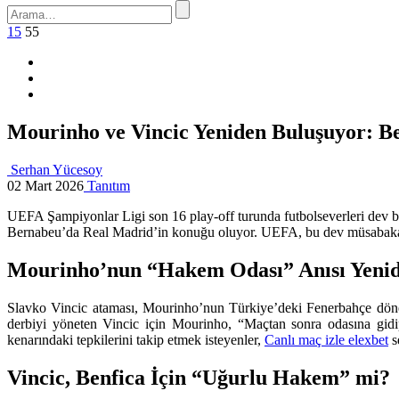
15
55
Mourinho ve Vincic Yeniden Buluşuyor: B
Serhan Yücesoy
02 Mart 2026
Tanıtım
UEFA Şampiyonlar Ligi son 16 play-off turunda futbolseverleri dev bi
Bernabeu’da Real Madrid’in konuğu oluyor. UEFA, bu dev müsabakan
Mourinho’nun “Hakem Odası” Anısı Yen
Slavko Vincic ataması, Mourinho’nun Türkiye’deki Fenerbahçe dönem
derbiyi yöneten Vincic için Mourinho, “Maçtan sonra odasına gidip
kenarındaki tepkilerini takip etmek isteyenler,
Canlı maç izle elexbet
s
Vincic, Benfica İçin “Uğurlu Hakem” mi?