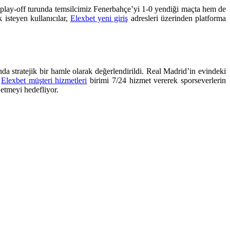
i play-off turunda temsilcimiz Fenerbahçe’yi 1-0 yendiği maçta hem de
 isteyen kullanıcılar,
Elexbet yeni giriş
adresleri üzerinden platforma
stratejik bir hamle olarak değerlendirildi. Real Madrid’in evindeki
n
Elexbet müşteri hizmetleri
birimi 7/24 hizmet vererek sporseverlerin
etmeyi hedefliyor.