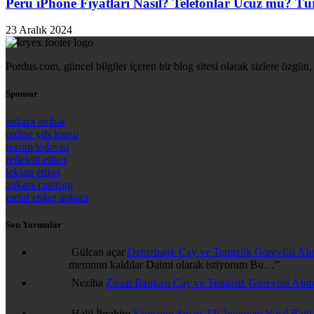
Peru iPhone Fiyatları Nasıl? Telefonlar Ucuz mu? Tür
23 Aralık 2024
Pordus.com, güncel bilgiler içeren bir blog sitesi olarak sizlere özgün, 
Sponsor
ankara ambar
online yds kursu
rezum tedavisi
reflektif etiket
leksan etiket
ankara catering
metal etiket ankara
Son Yorumlar
Gülcan açar
Denizbank Çay ve Temizlik Görevlisi Alı
memnun kaldılar Daimi olarak istiyorum Bu…
”
Neziha
Ziraat Bankası Çay ve Temizlik Görevlisi Alımı
Halil İbrahim
Samsung Smart TV İnternete Nasıl Bağl