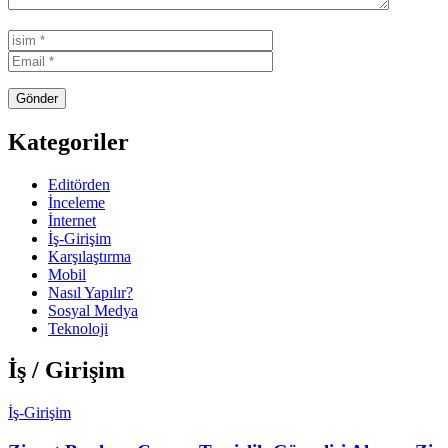
Kategoriler
Editörden
İnceleme
İnternet
İş-Girişim
Karşılaştırma
Mobil
Nasıl Yapılır?
Sosyal Medya
Teknoloji
İş / Girişim
İş-Girişim