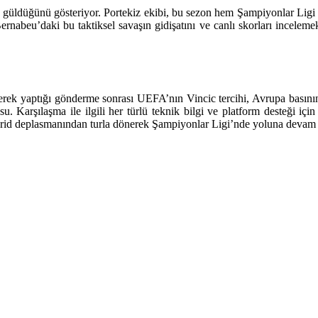
ün güldüğünü gösteriyor. Portekiz ekibi, bu sezon hem Şampiyonlar Lig
rnabeu’daki bu taktiksel savaşın gidişatını ve canlı skorları incelemek
 yaptığı gönderme sonrası UEFA’nın Vincic tercihi, Avrupa basınında 
u. Karşılaşma ile ilgili her türlü teknik bilgi ve platform desteği içi
drid deplasmanından turla dönerek Şampiyonlar Ligi’nde yoluna devam 