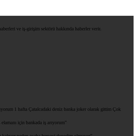
haberleri ve iş-girişim sektörü hakkında haberler verir.
yorum 1 hafta Çatalcadaki deniz banka joker olarak gittim Çok
 elamanı için bankada iş arıyorum
”
 kalıyor neden acaba herseyi denedim olmuyor
”