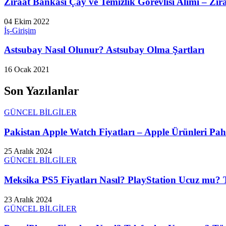
Ziraat Bankası Çay ve Temizlik Görevlisi Alımı – Zira
04 Ekim 2022
İş-Girişim
Astsubay Nasıl Olunur? Astsubay Olma Şartları
16 Ocak 2021
Son Yazılanlar
GÜNCEL BİLGİLER
Pakistan Apple Watch Fiyatları – Apple Ürünleri Paha
25 Aralık 2024
GÜNCEL BİLGİLER
Meksika PS5 Fiyatları Nasıl? PlayStation Ucuz mu? T
23 Aralık 2024
GÜNCEL BİLGİLER