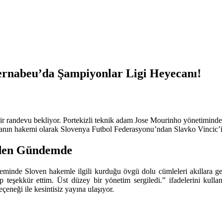
ernabeu’da Şampiyonlar Ligi Heyecanı!
r randevu bekliyor. Portekizli teknik adam Jose Mourinho yönetimindeki 
ın hakemi olarak Slovenya Futbol Federasyonu’ndan Slavko Vincic’i 
iden Gündemde
inde Sloven hakemle ilgili kurduğu övgü dolu cümleleri akıllara get
 teşekkür ettim. Üst düzey bir yönetim sergiledi.” ifadelerini kull
eçeneği ile kesintisiz yayına ulaşıyor.