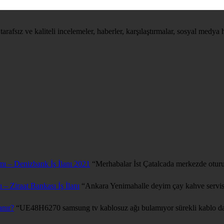
tarafsız ve kaliteli incelemeler, haberler, karşılaştırmalar, sosyal medya 
mı – Denizbank İş İlanı 2021
“
Merhabalar İst Çatalcada merkezde oturu
 – Ziraat Bankası İş İlanı
“
Ankara Yenimahalle deyim çay kahve servis
anır?
“
UE48H6270 samsung tv kablosuz ağı bulamıyor sürekli kablo da