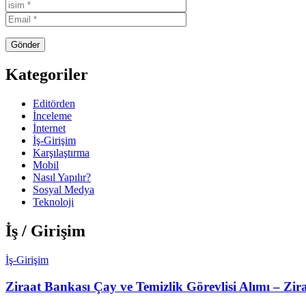
Kategoriler
Editörden
İnceleme
İnternet
İş-Girişim
Karşılaştırma
Mobil
Nasıl Yapılır?
Sosyal Medya
Teknoloji
İş / Girişim
İş-Girişim
Ziraat Bankası Çay ve Temizlik Görevlisi Alımı – Zira