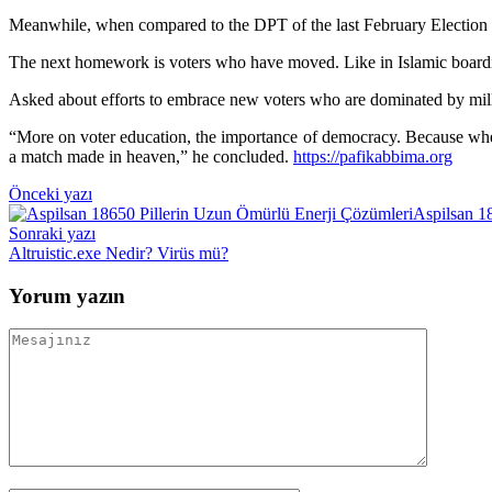
Meanwhile, when compared to the DPT of the last February Election (
The next homework is voters who have moved. Like in Islamic boardin
Asked about efforts to embrace new voters who are dominated by millen
“More on voter education, the importance of democracy. Because when
a match made in heaven,” he concluded.
https://pafikabbima.org
Yazı
Önceki yazı
Aspilsan 1
gezinmesi
Sonraki yazı
Altruistic.exe Nedir? Virüs mü?
Yorum yazın