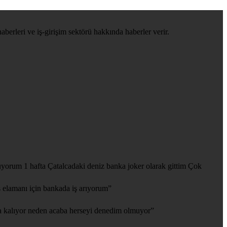
haberleri ve iş-girişim sektörü hakkında haberler verir.
yorum 1 hafta Çatalcadaki deniz banka joker olarak gittim Çok
 elamanı için bankada iş arıyorum
”
 kalıyor neden acaba herseyi denedim olmuyor
”