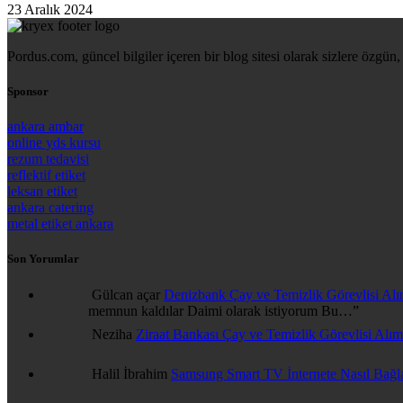
23 Aralık 2024
Pordus.com, güncel bilgiler içeren bir blog sitesi olarak sizlere özgün, 
Sponsor
ankara ambar
online yds kursu
rezum tedavisi
reflektif etiket
leksan etiket
ankara catering
metal etiket ankara
Son Yorumlar
Gülcan açar
Denizbank Çay ve Temizlik Görevlisi Alı
memnun kaldılar Daimi olarak istiyorum Bu…
”
Neziha
Ziraat Bankası Çay ve Temizlik Görevlisi Alımı
Halil İbrahim
Samsung Smart TV İnternete Nasıl Bağl