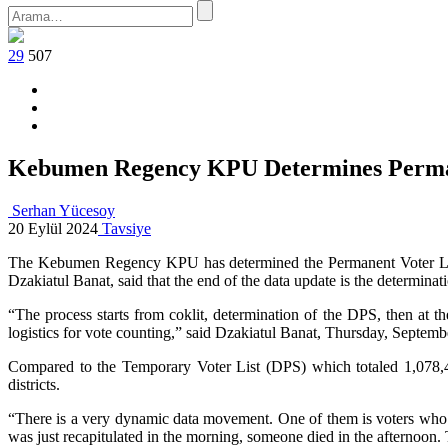
29
507
Kebumen Regency KPU Determines Permanen
Serhan Yücesoy
20 Eylül 2024
Tavsiye
The Kebumen Regency KPU has determined the Permanent Voter Lis
Dzakiatul Banat, said that the end of the data update is the determina
“The process starts from coklit, determination of the DPS, then at t
logistics for vote counting,” said Dzakiatul Banat, Thursday, Septe
Compared to the Temporary Voter List (DPS) which totaled 1,078,438
districts.
“There is a very dynamic data movement. One of them is voters who di
was just recapitulated in the morning, someone died in the afternoon. 