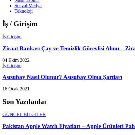
Nasıl Yapılır?
Sosyal Medya
Teknoloji
İş / Girişim
İş-Girişim
Ziraat Bankası Çay ve Temizlik Görevlisi Alımı – Zira
04 Ekim 2022
İş-Girişim
Astsubay Nasıl Olunur? Astsubay Olma Şartları
16 Ocak 2021
Son Yazılanlar
GÜNCEL BİLGİLER
Pakistan Apple Watch Fiyatları – Apple Ürünleri Paha