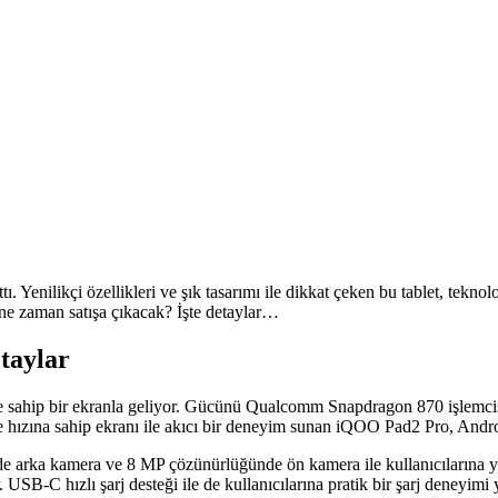
 Yenilikçi özellikleri ve şık tasarımı ile dikkat çeken bu tablet, tekno
 ne zaman satışa çıkacak? İşte detaylar…
taylar
 sahip bir ekranla geliyor. Gücünü Qualcomm Snapdragon 870 işlemci
hızına sahip ekranı ile akıcı bir deneyim sunan iQOO Pad2 Pro, Android
rka kamera ve 8 MP çözünürlüğünde ön kamera ile kullanıcılarına yüks
SB-C hızlı şarj desteği ile de kullanıcılarına pratik bir şarj deneyimi 