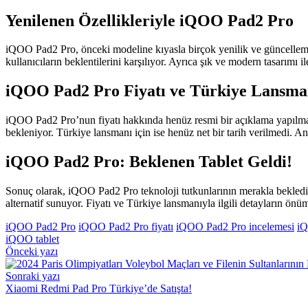
Yenilenen Özellikleriyle iQOO Pad2 Pro
iQOO Pad2 Pro, önceki modeline kıyasla birçok yenilik ve güncelleme s
kullanıcıların beklentilerini karşılıyor. Ayrıca şık ve modern tasarımı 
iQOO Pad2 Pro Fiyatı ve Türkiye Lansma
iQOO Pad2 Pro’nun fiyatı hakkında henüz resmi bir açıklama yapılmad
bekleniyor. Türkiye lansmanı için ise henüz net bir tarih verilmedi.
iQOO Pad2 Pro: Beklenen Tablet Geldi!
Sonuç olarak, iQOO Pad2 Pro teknoloji tutkunlarının merakla beklediği bi
alternatif sunuyor. Fiyatı ve Türkiye lansmanıyla ilgili detayların 
iQOO Pad2 Pro
iQOO Pad2 Pro fiyatı
iQOO Pad2 Pro incelemesi
iQ
iQOO tablet
Yazı
Önceki yazı
gezinmesi
Sonraki yazı
Xiaomi Redmi Pad Pro Türkiye’de Satışta!