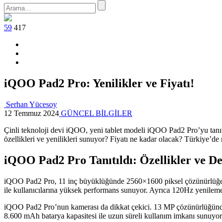
59
417
iQOO Pad2 Pro: Yenilikler ve Fiyatı!
Serhan Yücesoy
12 Temmuz 2024
GÜNCEL BİLGİLER
Çinli teknoloji devi iQOO, yeni tablet modeli iQOO Pad2 Pro’yu tanıttı.
özellikleri ve yenilikleri sunuyor? Fiyatı ne kadar olacak? Türkiye’de
iQOO Pad2 Pro Tanıtıldı: Özellikler ve De
iQOO Pad2 Pro, 11 inç büyüklüğünde 2560×1600 piksel çözünürlüğe
ile kullanıcılarına yüksek performans sunuyor. Ayrıca 120Hz yenileme 
iQOO Pad2 Pro’nun kamerası da dikkat çekici. 13 MP çözünürlüğünde a
8.600 mAh batarya kapasitesi ile uzun süreli kullanım imkanı sunuyor. U