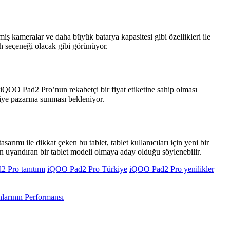
iş kameralar ve daha büyük batarya kapasitesi gibi özellikleri ile
cih seçeneği olacak gibi görünüyor.
QOO Pad2 Pro’nun rekabetçi bir fiyat etiketine sahip olması
iye pazarına sunması bekleniyor.
rımı ile dikkat çeken bu tablet, tablet kullanıcıları için yeni bir
 uyandıran bir tablet modeli olmaya aday olduğu söylenebilir.
 Pro tanıtımı
iQOO Pad2 Pro Türkiye
iQOO Pad2 Pro yenilikler
nlarının Performansı