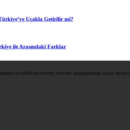
ürkiye’ye Uçakla Getirilir mi?
kiye ile Arasındaki Farklar
tarafsız ve kaliteli incelemeler, haberler, karşılaştırmalar, sosyal medya 