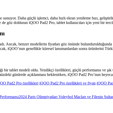
unuyor. Daha güçlü işlemci, daha hızlı ekran yenileme hızı, geliştirilm
ile de göz dolduran iQOO Pad2 Pro, tablet kullanıcıları için yeni bir ter
nı
ı. Ancak, benzer modellerin fiyatları göz önünde bulundurulduğunda i
 Ancak, iQOO’nun genellikle küresel lansmanlardan sonra ürünlerini Türk
r tablet modeli oldu. Yenilikçi özellikleri, güçlü performansı ve şık tasa
önümüzdeki günlerde açıklanması beklenirken, iQOO Pad2 Pro’nun heyecan
OO Pad2 Pro özellikleri
iQOO Pad2 Pro özellikleri ve fiyatı
iQOO Pad2
2024 Paris Olimpiyatları Voleybol Maçları ve Filenin Sulta