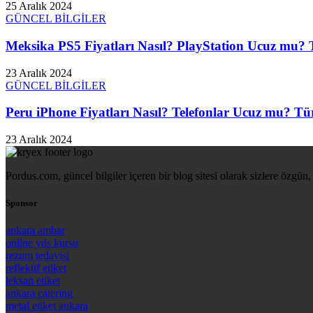
25 Aralık 2024
GÜNCEL BİLGİLER
Meksika PS5 Fiyatları Nasıl? PlayStation Ucuz mu? T
23 Aralık 2024
GÜNCEL BİLGİLER
Peru iPhone Fiyatları Nasıl? Telefonlar Ucuz mu? Tür
23 Aralık 2024
Pordus.com, güncel bilgiler içeren bir blog sitesi olarak sizlere özgün, 
Sponsor
ankara ambar
online yds kursu
rezum tedavisi
reflektif etiket
leksan etiket
ankara catering
metal etiket ankara