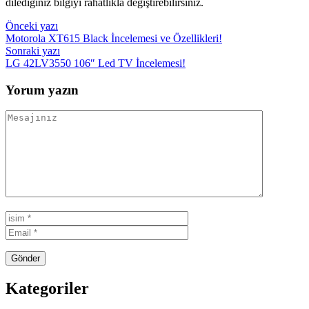
dilediğiniz bilgiyi rahatlıkla değiştirebilirsiniz.
Yazı
Önceki yazı
Motorola XT615 Black İncelemesi ve Özellikleri!
gezinmesi
Sonraki yazı
LG 42LV3550 106″ Led TV İncelemesi!
Yorum yazın
Kategoriler