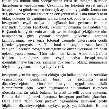
kadar çok tutulmasının sebeplerinden birisi de fotoğraf üzerinde
düzenlemeler yapabilmeniz. Çektiğiniz bir fotoğrafı sosyal medya
hesaplarınıza göndermeden önce ışık ayarlarını yapabilir, kontrastını
değiştirebilir ve çeşitli efektler de ekleyebilirsiniz. Tüm bunları basit
birkaç dokunuş ile yaptığınız için şu anda çok popüler bir konumda.
Instagram’ı sosyal medya ile bağlantılı hale getirmek için site
içerisinde bulunan Facebook, Twitter butonlarına tıklayabilirsiniz.
Bağlantılı hale getirmenin avantajı ise, bir fotoğraf çektiğinizde tüm
hesaplarınıza giriş yaparak fotoğrafı yüklemek zorunda
kalmıyorsunuz veya önce fotoğraf üzerinde bilgisayarda çeşitli
işlemler yapmıyorsunuz. Tüm bunları Instagram zaten kendisi
yapıyor. Öncelikle fotoğrafı Instagram ile düzenliyorsunuz ardından
upload yapıyorsunuz. Tüm işlem bu kadar. Artık fotoğrafınız
bağlantı kurduğunuz tüm sosyal medya hesaplarınızda
görüntülenmeye başlıyor. Zamanın çok önemli olduğu günümüzde
böyle bir uygulama oldukça keyif verici.
Instagram yeni bir uygulama olduğu için kullanımında da zorluklar
yaşanabiliyor. Bunlardan birisi de profilinizi nasıl
düzenleyeceğinizdir. Öncelikle Instagram uygulamasını akıllı
telefonunuzda açın. Açılan uygulamada alt taraftaki sekmeleri
göreceksiniz. En sağda bulunan kartvizit görselli butona dokunun.
Butona dokunduğunuzda karşınıza Instagram profiliniz çıkacaktır.
Daha sonra “Edit your profile“ bağlantısına tıklayarak profil
bilgilerini düzenleyeceğiniz sayfaya geçiş yapabilirsiniz. Burada