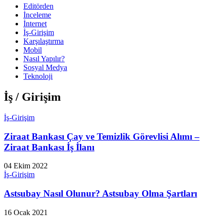
Editörden
İnceleme
İnternet
İş-Girişim
Karşılaştırma
Mobil
Nasıl Yapılır?
Sosyal Medya
Teknoloji
İş / Girişim
İş-Girişim
Ziraat Bankası Çay ve Temizlik Görevlisi Alımı –
Ziraat Bankası İş İlanı
04 Ekim 2022
İş-Girişim
Astsubay Nasıl Olunur? Astsubay Olma Şartları
16 Ocak 2021