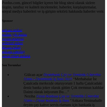
Pordus.com, güncel bilgiler içeren bir blog sitesi olarak sizlere
özgün, tarafsız ve kaliteli incelemeler, haberler, karşılaştırmalar,
sosyal medya haberleri ve iş-girişim sektörü hakkında haberler verir.
Sponsor
ankara ambar
online yds kursu
rezum tedavisi
reflektif etiket
leksan etiket
ankara catering
metal etiket ankara
Son Yorumlar
Gülcan açar
Denizbank Çay ve Temizlik Görevlisi
Alımı – Denizbank İş İlanı 2021
“
Merhabalar İst
Çatalcada merkezde oturuyorum 1 hafta Çatalcadaki
deniz banka joker olarak gittim Çok memnun kaldılar
Daimi olarak istiyorum Bu…
”
Neziha
Ziraat Bankası Çay ve Temizlik Görevlisi
Alımı – Ziraat Bankası İş İlanı
“
Ankara Yenimahalle
deyim çay kahve servis elamanı için bankada iş