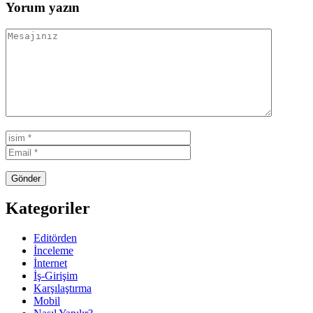
Yorum yazın
Kategoriler
Editörden
İnceleme
İnternet
İş-Girişim
Karşılaştırma
Mobil