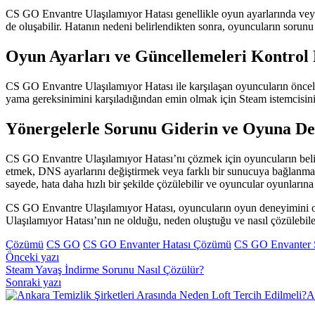
CS GO Envantre Ulaşılamıyor Hatası genellikle oyun ayarlarında veya 
de oluşabilir. Hatanın nedeni belirlendikten sonra, oyuncuların sorunu 
Oyun Ayarları ve Güncellemeleri Kontrol
CS GO Envantre Ulaşılamıyor Hatası ile karşılaşan oyuncuların önceli
yama gereksinimini karşıladığından emin olmak için Steam istemcisini 
Yönergelerle Sorunu Giderin ve Oyuna D
CS GO Envantre Ulaşılamıyor Hatası’nı çözmek için oyuncuların belirli
etmek, DNS ayarlarını değiştirmek veya farklı bir sunucuya bağlanmak
sayede, hata daha hızlı bir şekilde çözülebilir ve oyuncular oyunlarına
CS GO Envantre Ulaşılamıyor Hatası, oyuncuların oyun deneyimini olu
Ulaşılamıyor Hatası’nın ne olduğu, neden oluştuğu ve nasıl çözülebil
Çözümü
CS GO
CS GO Envanter Hatası Çözümü
CS GO Envanter
Yazı
Önceki yazı
Steam Yavaş İndirme Sorunu Nasıl Çözülür?
gezinmesi
Sonraki yazı
A