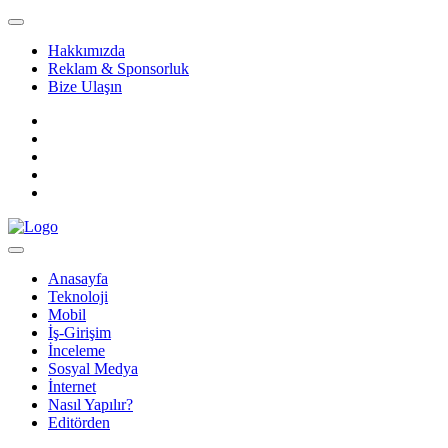
Hakkımızda
Reklam & Sponsorluk
Bize Ulaşın
Anasayfa
Teknoloji
Mobil
İş-Girişim
İnceleme
Sosyal Medya
İnternet
Nasıl Yapılır?
Editörden