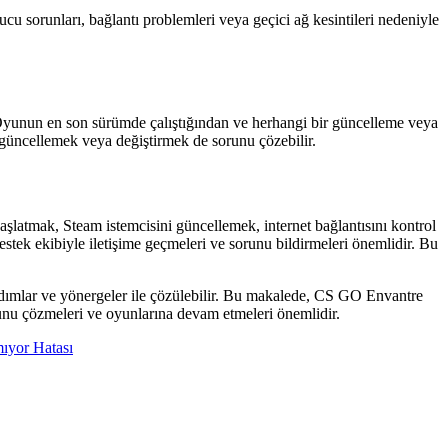
 sorunları, bağlantı problemleri veya geçici ağ kesintileri nedeniyle
 Oyunun en son sürümde çalıştığından ve herhangi bir güncelleme veya
 güncellemek veya değiştirmek de sorunu çözebilir.
şlatmak, Steam istemcisini güncellemek, internet bağlantısını kontrol
tek ekibiyle iletişime geçmeleri ve sorunu bildirmeleri önemlidir. Bu
adımlar ve yönergeler ile çözülebilir. Bu makalede, CS GO Envantre
unu çözmeleri ve oyunlarına devam etmeleri önemlidir.
ıyor Hatası