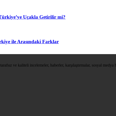
ürkiye’ye Uçakla Getirilir mi?
kiye ile Arasındaki Farklar
tarafsız ve kaliteli incelemeler, haberler, karşılaştırmalar, sosyal medya 