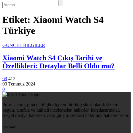
Etiket:
Xiaomi Watch S4
Türkiye
GÜNCEL BİLGİLER
Xiaomi Watch S4 Çıkış Tarihi ve
Özellikleri: Detaylar Belli Oldu mu?
69
412
09 Temmuz 2024
0
Pordus.com, güncel bilgiler içeren bir blog sitesi olarak sizlere
özgün, tarafsız ve kaliteli incelemeler, haberler, karşılaştırmalar,
sosyal medya haberleri ve iş-girişim sektörü hakkında haberler verir.
Sponsor