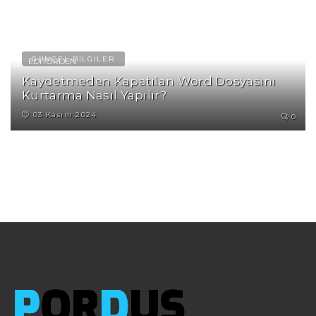
İNTERNET
NASIL YAPILIR?
GÜNCEL BİLGİLER
EDITÖRDEN
Kaydetmeden Kapatılan Word Dosyasını
Kurtarma Nasıl Yapılır?
03 Kasım 2024
0