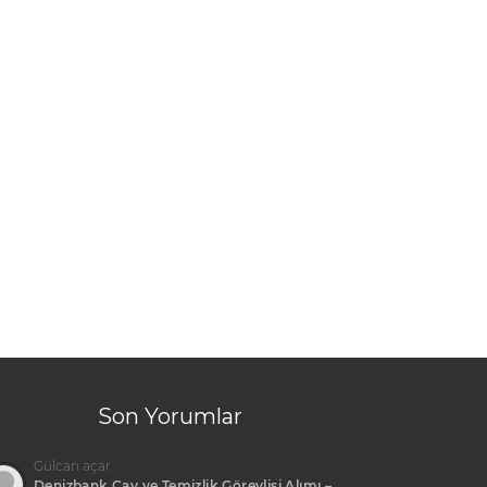
Son Yorumlar
Gülcan açar
Denizbank Çay ve Temizlik Görevlisi Alımı –