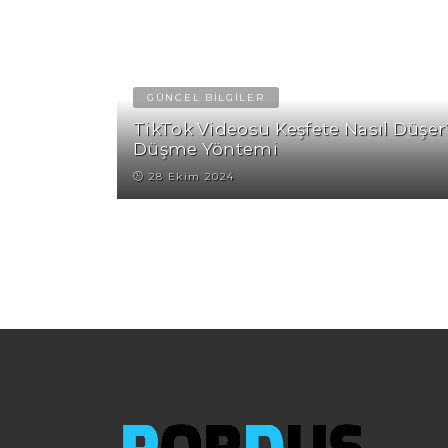
GÜNCEL BİLGİLER
TikTok Videosu Keşfete Nasıl Düşer
Düşme Yöntemi
28 Ekim 2024