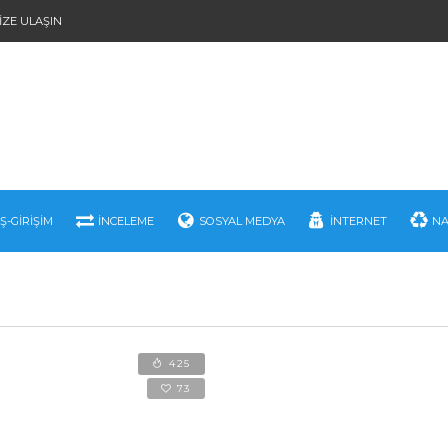
IZE ULAŞIN
İŞ-GIRIŞIM
İNCELEME
SOSYAL MEDYA
İNTERNET
NA
425
73