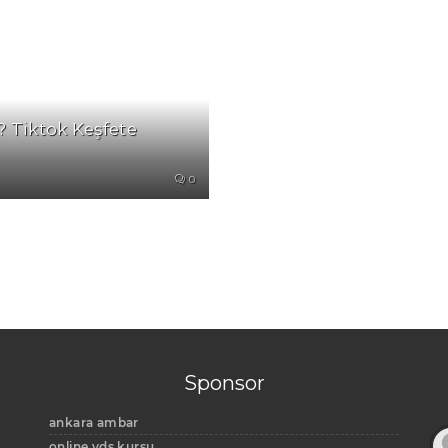
? Tiktok Keşfete
0
Sponsor
ankara ambar
online yds kursu