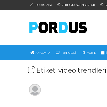
HAKKIMIZDA
REKLAM & SPONSORLUK
B
ANASAYFA
TEKNOLOJI
MOBIL
Etiket:
video trendleri